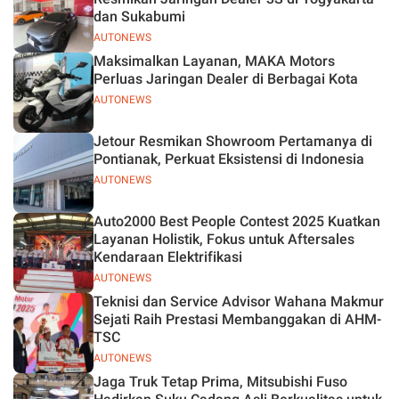
dan Sukabumi
AUTONEWS
Maksimalkan Layanan, MAKA Motors
Perluas Jaringan Dealer di Berbagai Kota
AUTONEWS
Jetour Resmikan Showroom Pertamanya di
Pontianak, Perkuat Eksistensi di Indonesia
AUTONEWS
Auto2000 Best People Contest 2025 Kuatkan
Layanan Holistik, Fokus untuk Aftersales
Kendaraan Elektrifikasi
AUTONEWS
Teknisi dan Service Advisor Wahana Makmur
Sejati Raih Prestasi Membanggakan di AHM-
TSC
AUTONEWS
Jaga Truk Tetap Prima, Mitsubishi Fuso