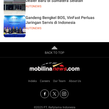
Dealer Baru di Sumatera Selatan
AUTONEWS
Gandeng Bengkel BOS, VinFast Perluas
Jaringan Servis di Indonesia
AUTONEWS
BACK TO TOP
Indeks
Careers
Our Team
About Us
©2025 PT. Rallytama Indonesia