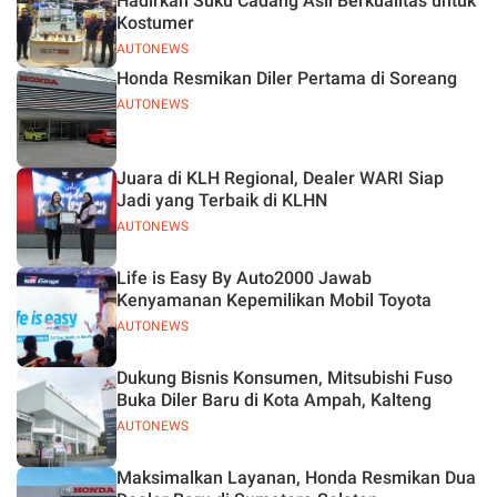
Hadirkan Suku Cadang Asli Berkualitas untuk
Kostumer
AUTONEWS
Honda Resmikan Diler Pertama di Soreang
AUTONEWS
Juara di KLH Regional, Dealer WARI Siap
Jadi yang Terbaik di KLHN
AUTONEWS
Life is Easy By Auto2000 Jawab
Kenyamanan Kepemilikan Mobil Toyota
AUTONEWS
Dukung Bisnis Konsumen, Mitsubishi Fuso
Buka Diler Baru di Kota Ampah, Kalteng
AUTONEWS
Maksimalkan Layanan, Honda Resmikan Dua