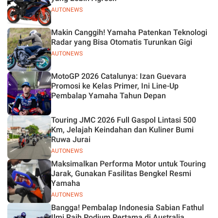
AUTONEWS
Makin Canggih! Yamaha Patenkan Teknologi
Radar yang Bisa Otomatis Turunkan Gigi
AUTONEWS
MotoGP 2026 Catalunya: Izan Guevara
Promosi ke Kelas Primer, Ini Line-Up
Pembalap Yamaha Tahun Depan
Touring JMC 2026 Full Gaspol Lintasi 500
Km, Jelajah Keindahan dan Kuliner Bumi
Ruwa Jurai
AUTONEWS
Maksimalkan Performa Motor untuk Touring
Jarak, Gunakan Fasilitas Bengkel Resmi
Yamaha
AUTONEWS
Bangga! Pembalap Indonesia Sabian Fathul
Ilmi Raih Podium Pertama di Australia