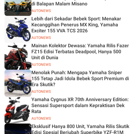
di Balapan Malam Misano
AUTONEWS
Lebih dari Sekadar Bebek Sport: Menakar
Kecanggihan Penerus MX King, Yamaha
Exciter 155 VVA TCS 2026
AUTONEWS
Mainan Kolektor Dewasa: Yamaha Rilis Fazer
FZ15 Edisi Terbatas Deadpool, Hanya 500
Unit di Dunia
AUTONEWS
Menolak Punah: Mengapa Yamaha Sniper
155 Tetap Jadi Idola Bebek Sport Premium di
Era Skutik?
AUTONEWS
Yamaha Cygnus XR 70th Anniversary Edition:
Sensasi Supersport dalam Kepraktisan Dek
Rata
AUTONEWS
Eksklusif Hanya 800 Unit, Yamaha Rilis Skutik
Edisi Spesial Berjubah Superbike YZF-R1M