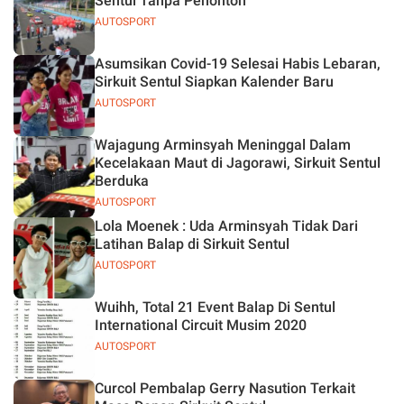
Sentul Tanpa Penonton
AUTOSPORT
Asumsikan Covid-19 Selesai Habis Lebaran,
Sirkuit Sentul Siapkan Kalender Baru
AUTOSPORT
Wajagung Arminsyah Meninggal Dalam
Kecelakaan Maut di Jagorawi, Sirkuit Sentul
Berduka
AUTOSPORT
Lola Moenek : Uda Arminsyah Tidak Dari
Latihan Balap di Sirkuit Sentul
AUTOSPORT
Wuihh, Total 21 Event Balap Di Sentul
International Circuit Musim 2020
AUTOSPORT
Curcol Pembalap Gerry Nasution Terkait