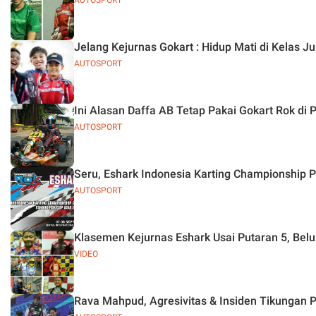
AUTOSPORT
Jelang Kejurnas Gokart : Hidup Mati di Kelas J
AUTOSPORT
Ini Alasan Daffa AB Tetap Pakai Gokart Rok di 
AUTOSPORT
Seru, Eshark Indonesia Karting Championship
AUTOSPORT
Klasemen Kejurnas Eshark Usai Putaran 5, Be
VIDEO
Rava Mahpud, Agresivitas & Insiden Tikungan 