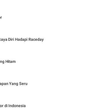
or
caya Diri Hadapi Raceday
ing Hitam
lapan Yang Seru
r di Indonesia