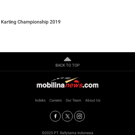
 Karting Championship 2019
BACK TO TOP
Indeks
Careers
Our Team
About Us
©2025 PT. Rallytama Indonesia