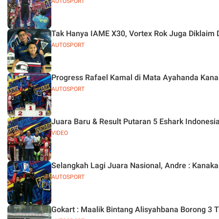
AUTOSPORT
Tak Hanya IAME X30, Vortex Rok Juga Diklaim 
AUTOSPORT
Progress Rafael Kamal di Mata Ayahanda Kana
AUTOSPORT
Juara Baru & Result Putaran 5 Eshark Indonesi
VIDEO
Selangkah Lagi Juara Nasional, Andre : Kanaka
AUTOSPORT
Gokart : Maalik Bintang Alisyahbana Borong 3 T