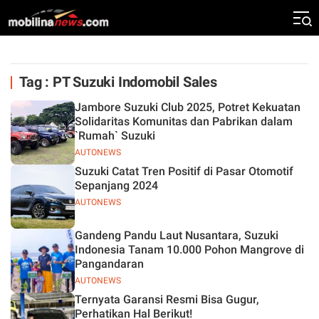
Tag : PT Suzuki Indomobil Sales
Jambore Suzuki Club 2025, Potret Kekuatan
Solidaritas Komunitas dan Pabrikan dalam
`Rumah` Suzuki
AUTONEWS
Suzuki Catat Tren Positif di Pasar Otomotif
Sepanjang 2024
AUTONEWS
Gandeng Pandu Laut Nusantara, Suzuki
Indonesia Tanam 10.000 Pohon Mangrove di
Pangandaran
AUTONEWS
Ternyata Garansi Resmi Bisa Gugur,
Perhatikan Hal Berikut!