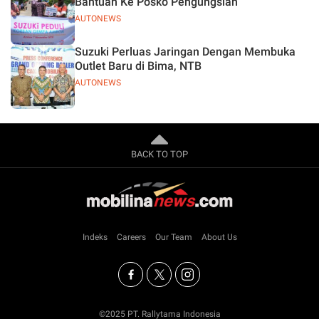
Bantuan Ke Posko Pengungsian
AUTONEWS
Suzuki Perluas Jaringan Dengan Membuka
Outlet Baru di Bima, NTB
AUTONEWS
BACK TO TOP
Indeks
Careers
Our Team
About Us
©2025 PT. Rallytama Indonesia