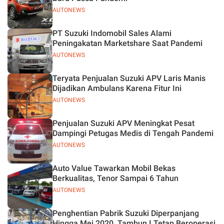
AUTONEWS
PT Suzuki Indomobil Sales Alami
Peningakatan Marketshare Saat Pandemi
AUTONEWS
Teryata Penjualan Suzuki APV Laris Manis
Dijadikan Ambulans Karena Fitur Ini
AUTONEWS
Penjualan Suzuki APV Meningkat Pesat
Dampingi Petugas Medis di Tengah Pandemi
AUTONEWS
Auto Value Tawarkan Mobil Bekas
Berkualitas, Tenor Sampai 6 Tahun
AUTONEWS
Penghentian Pabrik Suzuki Diperpanjang
Hingga Mei 2020, Tambun I Tetap Beroperasi