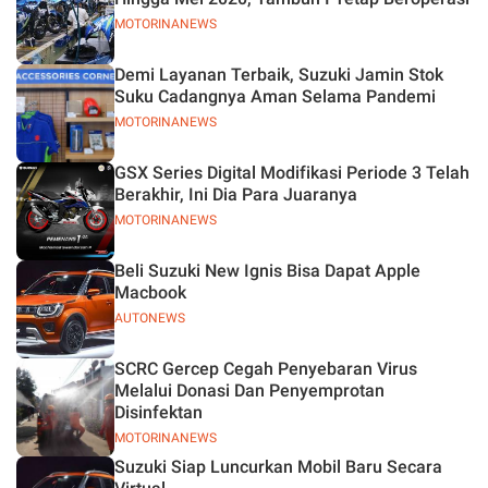
MOTORINANEWS
Demi Layanan Terbaik, Suzuki Jamin Stok
Suku Cadangnya Aman Selama Pandemi
MOTORINANEWS
GSX Series Digital Modifikasi Periode 3 Telah
Berakhir, Ini Dia Para Juaranya
MOTORINANEWS
Beli Suzuki New Ignis Bisa Dapat Apple
Macbook
AUTONEWS
SCRC Gercep Cegah Penyebaran Virus
Melalui Donasi Dan Penyemprotan
Disinfektan
MOTORINANEWS
Suzuki Siap Luncurkan Mobil Baru Secara