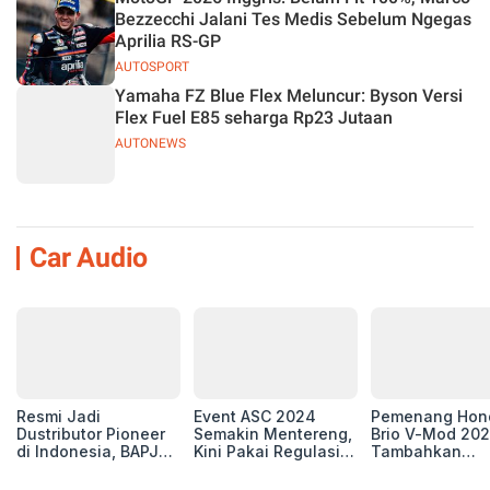
Bezzecchi Jalani Tes Medis Sebelum Ngegas
Aprilia RS-GP
AUTOSPORT
Yamaha FZ Blue Flex Meluncur: Byson Versi
Flex Fuel E85 seharga Rp23 Jutaan
AUTONEWS
Car Audio
Resmi Jadi
Event ASC 2024
Pemenang Hon
Dustributor Pioneer
Semakin Mentereng,
Brio V-Mod 20
di Indonesia, BAPJ
Kini Pakai Regulasi
Tambahkan
Luncurkan 2 Head
International IASCA
Sentuhan Drift
Unit Baru!
Proporsionalita