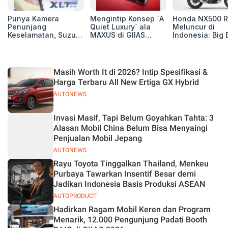
Punya Kamera
Mengintip Konsep `A
Honda NX500 R
Penunjang
Quiet Luxury` ala
Meluncur di
Keselamatan, Suzuki
MAXUS di GIIAS
Indonesia: Big 
Xl7 New Alpha
2026, Hadirkan
Adventure 471 
Hybrid Lebih Nyaman
Jajaran Premium
Siap Tempur,
di Jalan
Electric MPV
Dibanderol Rp
Juta
Masih Worth It di 2026? Intip Spesifikasi &
Harga Terbaru All New Ertiga GX Hybrid
AUTONEWS
Invasi Masif, Tapi Belum Goyahkan Tahta: 3
Alasan Mobil China Belum Bisa Menyaingi
Penjualan Mobil Jepang
AUTONEWS
Rayu Toyota Tinggalkan Thailand, Menkeu
Purbaya Tawarkan Insentif Besar demi
Jadikan Indonesia Basis Produksi ASEAN
AUTOPRODUCT
Hadirkan Ragam Mobil Keren dan Program
Menarik, 12.000 Pengunjung Padati Booth