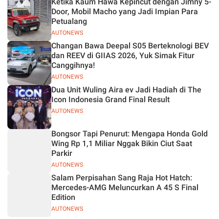
Ketika Kaum Hawa Kepincut dengan Jimny 5-
Jelas
Door, Mobil Macho yang Jadi Impian Para
Petualang
AUTONEWS
Changan Bawa Deepal S05 Berteknologi BEV
dan REEV di GIIAS 2026, Yuk Simak Fitur
Canggihnya!
AUTONEWS
Dua Unit Wuling Aira ev Jadi Hadiah di The
Icon Indonesia Grand Final Result
AUTONEWS
Bongsor Tapi Penurut: Mengapa Honda Gold
Wing Rp 1,1 Miliar Nggak Bikin Ciut Saat
Parkir
AUTONEWS
Salam Perpisahan Sang Raja Hot Hatch:
Mercedes-AMG Meluncurkan A 45 S Final
Edition
AUTONEWS