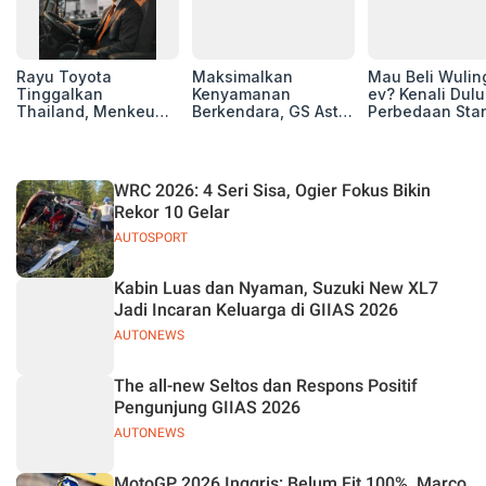
Rayu Toyota
Maksimalkan
Mau Beli Wuling
Tinggalkan
Kenyamanan
ev? Kenali Dulu
Thailand, Menkeu
Berkendara, GS Astra
Perbedaan Sta
Purbaya Tawarkan
Luncurkan EV
Range dan Lon
Insentif Besar demi
Auxiliary Battery dan
Range
Jadikan Indonesia
GS CaRe di GIIAS
Basis Produksi
2026
WRC 2026: 4 Seri Sisa, Ogier Fokus Bikin
ASEAN
Rekor 10 Gelar
AUTOSPORT
Kabin Luas dan Nyaman, Suzuki New XL7
Jadi Incaran Keluarga di GIIAS 2026
AUTONEWS
The all-new Seltos dan Respons Positif
Pengunjung GIIAS 2026
AUTONEWS
MotoGP 2026 Inggris: Belum Fit 100%, Marco