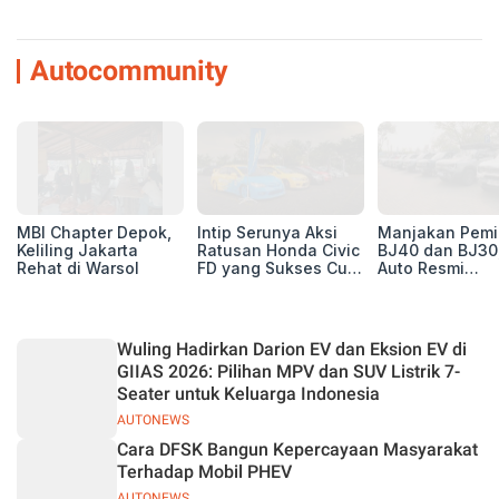
Autocommunity
MBI Chapter Depok,
Intip Serunya Aksi
Manjakan Pemil
Keliling Jakarta
Ratusan Honda Civic
BJ40 dan BJ30
Rehat di Warsol
FD yang Sukses Curi
Auto Resmi
Perhatian di Munas
Deklarasikan B
IV Ungaran!
ORV Chapter l
Touring Carita
Wuling Hadirkan Darion EV dan Eksion EV di
GIIAS 2026: Pilihan MPV dan SUV Listrik 7-
Seater untuk Keluarga Indonesia
AUTONEWS
Cara DFSK Bangun Kepercayaan Masyarakat
Terhadap Mobil PHEV
AUTONEWS