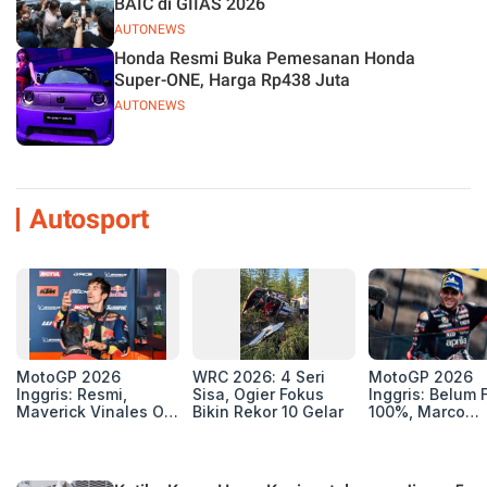
BAIC di GIIAS 2026
AUTONEWS
Honda Resmi Buka Pemesanan Honda
Super-ONE, Harga Rp438 Juta
AUTONEWS
Autosport
MotoGP 2026
WRC 2026: 4 Seri
MotoGP 2026
Inggris: Resmi,
Sisa, Ogier Fokus
Inggris: Belum F
Maverick Vinales Out
Bikin Rekor 10 Gelar
100%, Marco
dan Pol Espargaro
Bezzecchi Jala
Mengaspal di
Medis Sebelum
Silverstone. Seri
Ngegas Aprilia
Selanjutnya Belum
GP