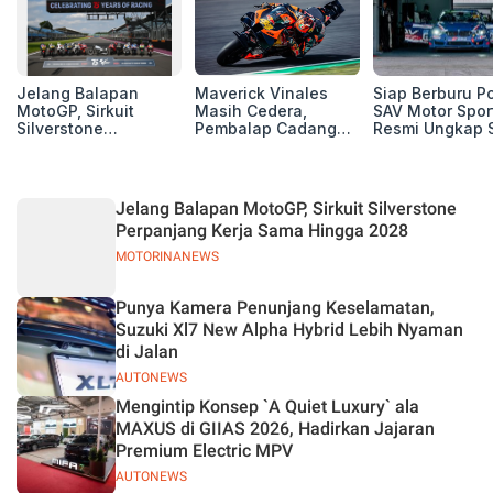
Jelang Balapan
Maverick Vinales
Siap Berburu P
MotoGP, Sirkuit
Masih Cedera,
SAV Motor Spor
Silverstone
Pembalap Cadangan
Resmi Ungkap 
Perpanjang Kerja
Pol Espargarodi Siap
Balap Musim 2
Sama Hingga 2028
Bertarung untuk
MotoGP Inggris
Jelang Balapan MotoGP, Sirkuit Silverstone
Perpanjang Kerja Sama Hingga 2028
MOTORINANEWS
Punya Kamera Penunjang Keselamatan,
Suzuki Xl7 New Alpha Hybrid Lebih Nyaman
di Jalan
AUTONEWS
Mengintip Konsep `A Quiet Luxury` ala
MAXUS di GIIAS 2026, Hadirkan Jajaran
Premium Electric MPV
AUTONEWS