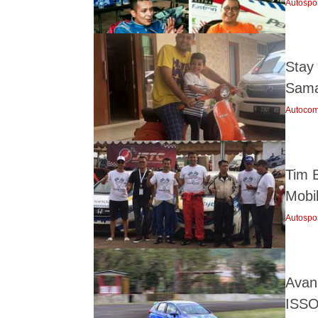
Autospo
Stay
Sama
Autocom
Tim 
Mobi
Autospo
Avan
ISSO