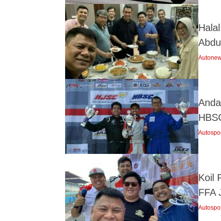
Hala
Abdu
Autone
Andal
HBSC
Autospo
Koil
FFA 
Autospo