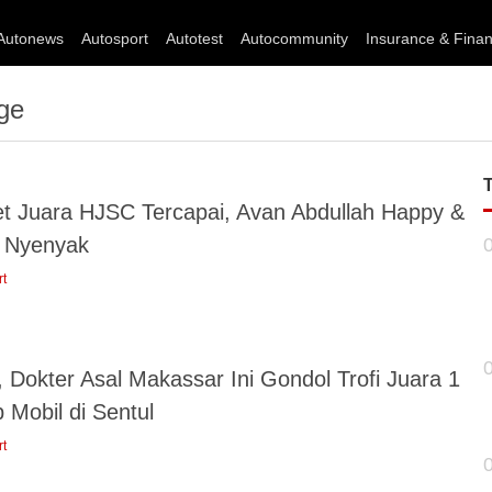
Autonews
Autosport
Autotest
Autocommunity
Insurance & Fina
ge
et Juara HJSC Tercapai, Avan Abdullah Happy &
r Nyenyak
rt
 Dokter Asal Makassar Ini Gondol Trofi Juara 1
 Mobil di Sentul
rt