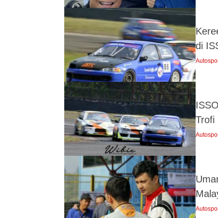
Kere
di I
Autospo
ISSO
Trof
Autospo
Umar
Mala
Autospo