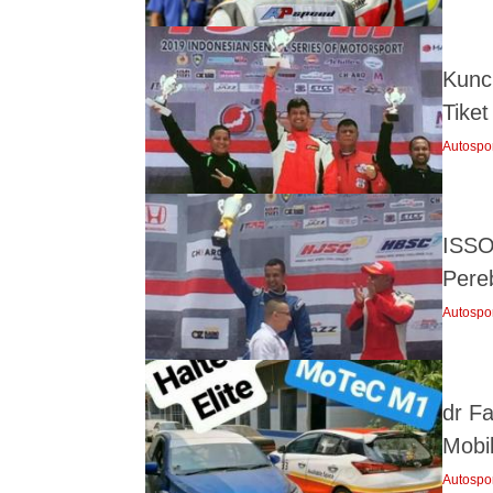
Kunc
Tike
Autospo
ISSO
Pere
Autospo
dr F
Mobi
Autospo