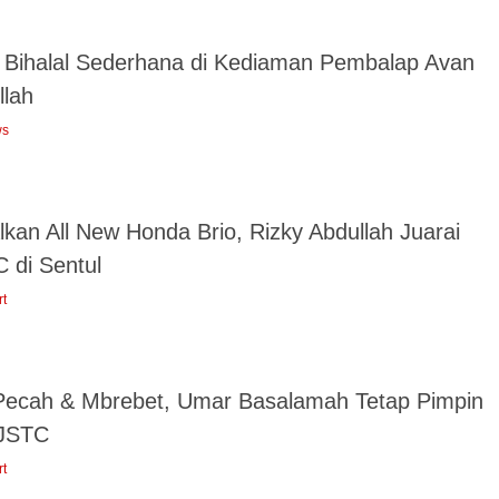
l Bihalal Sederhana di Kediaman Pembalap Avan
llah
ws
kan All New Honda Brio, Rizky Abdullah Juarai
 di Sentul
rt
 Pecah & Mbrebet, Umar Basalamah Tetap Pimpin
JSTC
rt