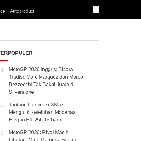
nce
Autoproduct
TERPOPULER
MotoGP 2026 Inggris: Bicara
01
Tradisi, Marc Marquez dan Marco
Bezzecchi Tak Bakal Juara di
Silverstone
Tantang Dominasi XMax:
02
Mengulik Kelebihan Modenas
Elegan EX 250 Terbaru
MotoGP 2026: Rival Masih
03
Liburan, Marc Marquez Sudah