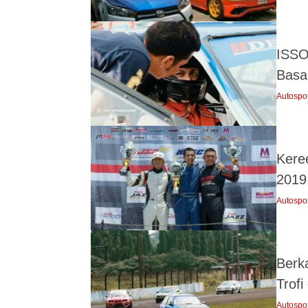
ISSO
Basa
Autospo
Kere
2019
Autospo
Berk
Trofi
Autospo