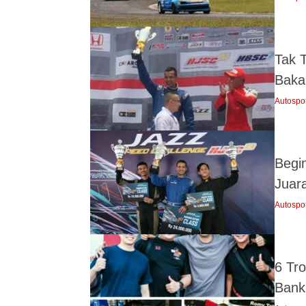
Tak 
Baka
Autospo
Begi
Juar
Autospo
6 Tr
Bank