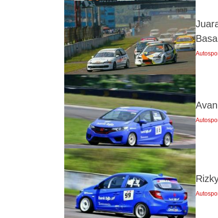
Juar
Basa
Autospo
Avan
Autospo
Rizk
Autospo