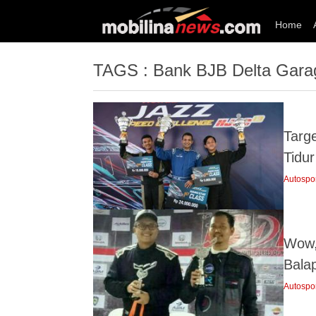
Home
TAGS : Bank BJB Delta Gara
Targ
Tidu
Autospo
Wow,
Balap
Autospo