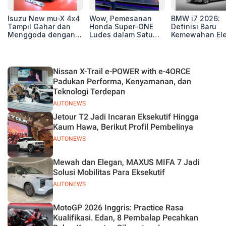
Isuzu New mu-X 4x4
Wow, Pemesanan
BMW i7 2026:
Tampil Gahar dan
Honda Super-ONE
Definisi Baru
Menggoda dengan
Ludes dalam Satu
Kemewahan Ele
Konsep Off-road di
Hari
untuk Eksekutif
GIIAS 2026
Modern
Nissan X-Trail e-POWER with e-4ORCE
Padukan Performa, Kenyamanan, dan
Teknologi Terdepan
AUTONEWS
Jetour T2 Jadi Incaran Eksekutif Hingga
Kaum Hawa, Berikut Profil Pembelinya
AUTONEWS
Mewah dan Elegan, MAXUS MIFA 7 Jadi
Solusi Mobilitas Para Eksekutif
AUTONEWS
MotoGP 2026 Inggris: Practice Rasa
Kualifikasi. Edan, 8 Pembalap Pecahkan