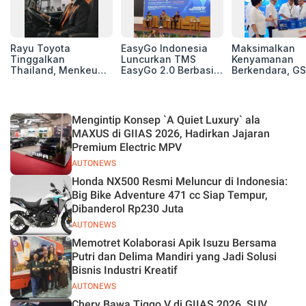
Rayu Toyota
EasyGo Indonesia
Maksimalkan
Tinggalkan
Luncurkan TMS
Kenyamanan
Thailand, Menkeu
EasyGo 2.0 Berbasis
Berkendara, GS
Purbaya Tawarkan
AI, Bantu Manajemen
Luncurkan EV
Insentif Besar demi
Transportasi End-to-
Auxiliary Batte
Jadikan Indonesia
End
GS CaRe di GII
Basis Produksi
2026
Mengintip Konsep `A Quiet Luxury` ala
ASEAN
MAXUS di GIIAS 2026, Hadirkan Jajaran
Premium Electric MPV
AUTONEWS
Honda NX500 Resmi Meluncur di Indonesia:
Big Bike Adventure 471 cc Siap Tempur,
Dibanderol Rp230 Juta
AUTONEWS
Memotret Kolaborasi Apik Isuzu Bersama
Putri dan Delima Mandiri yang Jadi Solusi
Bisnis Industri Kreatif
AUTONEWS
Chery Bawa Tiggo V di GIIAS 2026, SUV