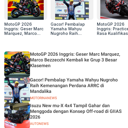
MotoGP 2026
Gacor! Pembalap
MotoGP 2026
Inggris: Geser Marc
Yamaha Wahyu
Inggris: Practic
Marquez, Marco
Nugroho Raih
Rasa Kualifikas
Bezzecchi Kembali
Kemenangan
Edan, 8 Pemba
ke Grup 3 Besar
Perdana ARRC di
Pecahkan Reko
Klasemen
Mandalika
Kecepatan
Silverstone!
MotoGP 2026 Inggris: Geser Marc Marquez,
Marco Bezzecchi Kembali ke Grup 3 Besar
Klasemen
Gacor! Pembalap Yamaha Wahyu Nugroho
Raih Kemenangan Perdana ARRC di
Mandalika
MOTORINANEWS
Isuzu New mu-X 4x4 Tampil Gahar dan
Menggoda dengan Konsep Off-road di GIIAS
2026
AUTONEWS