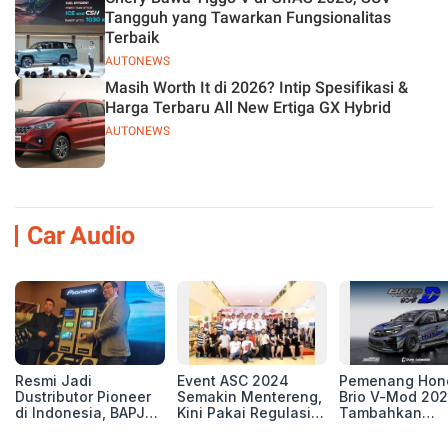
Tangguh yang Tawarkan Fungsionalitas
Terbaik
AUTONEWS
Masih Worth It di 2026? Intip Spesifikasi &
Harga Terbaru All New Ertiga GX Hybrid
AUTONEWS
Car Audio
Resmi Jadi
Event ASC 2024
Pemenang Hon
Dustributor Pioneer
Semakin Mentereng,
Brio V-Mod 20
di Indonesia, BAPJ
Kini Pakai Regulasi
Tambahkan
Luncurkan 2 Head
International IASCA
Sentuhan Drift
Unit Baru!
Proporsionalita