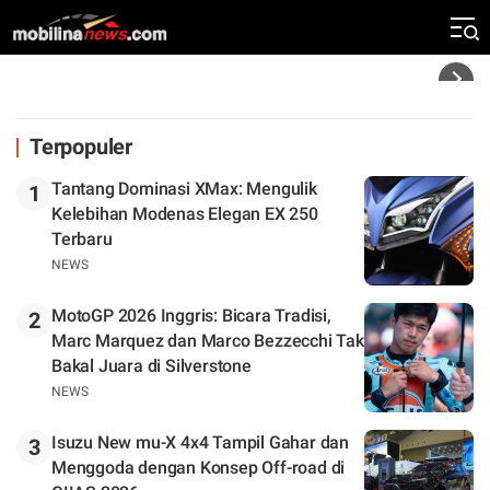
Klasemen
Headline
Terpopuler
Tantang Dominasi XMax: Mengulik
1
Kelebihan Modenas Elegan EX 250
Terbaru
NEWS
MotoGP 2026 Inggris: Bicara Tradisi,
2
Marc Marquez dan Marco Bezzecchi Tak
Bakal Juara di Silverstone
NEWS
Isuzu New mu-X 4x4 Tampil Gahar dan
3
Menggoda dengan Konsep Off-road di