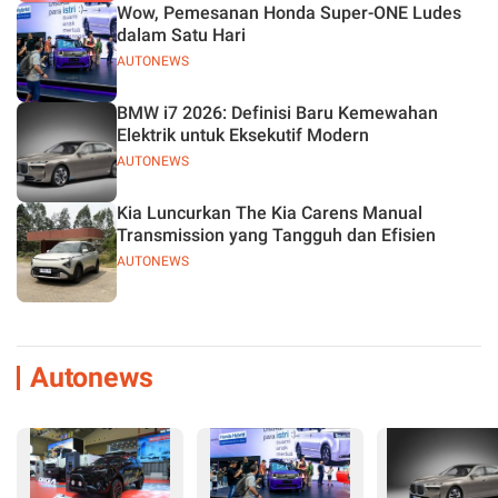
Wow, Pemesanan Honda Super-ONE Ludes
dalam Satu Hari
AUTONEWS
BMW i7 2026: Definisi Baru Kemewahan
Elektrik untuk Eksekutif Modern
AUTONEWS
Kia Luncurkan The Kia Carens Manual
Transmission yang Tangguh dan Efisien
AUTONEWS
Autonews