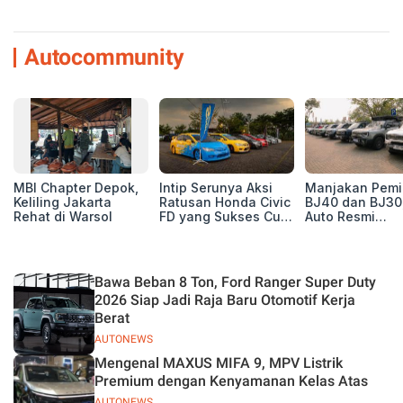
Autocommunity
MBI Chapter Depok,
Intip Serunya Aksi
Manjakan Pemil
Keliling Jakarta
Ratusan Honda Civic
BJ40 dan BJ30
Rehat di Warsol
FD yang Sukses Curi
Auto Resmi
Perhatian di Munas
Deklarasikan B
IV Ungaran!
ORV Chapter l
Touring Carita
Bawa Beban 8 Ton, Ford Ranger Super Duty
2026 Siap Jadi Raja Baru Otomotif Kerja
Berat
AUTONEWS
Mengenal MAXUS MIFA 9, MPV Listrik
Premium dengan Kenyamanan Kelas Atas
AUTONEWS