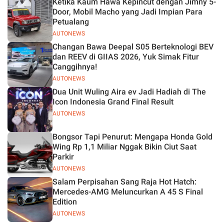
Ketika Kaum Hawa Kepincut dengan Jimny 5-
Jelas
Door, Mobil Macho yang Jadi Impian Para
Petualang
AUTONEWS
Changan Bawa Deepal S05 Berteknologi BEV
dan REEV di GIIAS 2026, Yuk Simak Fitur
Canggihnya!
AUTONEWS
Dua Unit Wuling Aira ev Jadi Hadiah di The
Icon Indonesia Grand Final Result
AUTONEWS
Bongsor Tapi Penurut: Mengapa Honda Gold
Wing Rp 1,1 Miliar Nggak Bikin Ciut Saat
Parkir
AUTONEWS
Salam Perpisahan Sang Raja Hot Hatch:
Mercedes-AMG Meluncurkan A 45 S Final
Edition
AUTONEWS