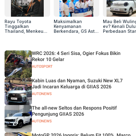
Rayu Toyota
Maksimalkan
Mau Beli Wuling
Tinggalkan
Kenyamanan
ev? Kenali Dulu
Thailand, Menkeu
Berkendara, GS Astra
Perbedaan Sta
Purbaya Tawarkan
Luncurkan EV
Range dan Lon
Insentif Besar demi
Auxiliary Battery dan
Range
Jadikan Indonesia
GS CaRe di GIIAS
Basis Produksi
2026
WRC 2026: 4 Seri Sisa, Ogier Fokus Bikin
ASEAN
Rekor 10 Gelar
AUTOSPORT
Kabin Luas dan Nyaman, Suzuki New XL7
Jadi Incaran Keluarga di GIIAS 2026
AUTONEWS
The all-new Seltos dan Respons Positif
Pengunjung GIIAS 2026
AUTONEWS
MotoGP 2026 Inggris: Belum Fit 100%, Marco