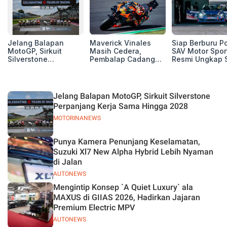
Jelang Balapan
Maverick Vinales
Siap Berburu P
MotoGP, Sirkuit
Masih Cedera,
SAV Motor Spor
Silverstone
Pembalap Cadangan
Resmi Ungkap 
Perpanjang Kerja
Pol Espargarodi Siap
Balap Musim 2
Sama Hingga 2028
Bertarung untuk
MotoGP Inggris
Jelang Balapan MotoGP, Sirkuit Silverstone
Perpanjang Kerja Sama Hingga 2028
MOTORINANEWS
Punya Kamera Penunjang Keselamatan,
Suzuki Xl7 New Alpha Hybrid Lebih Nyaman
di Jalan
AUTONEWS
Mengintip Konsep `A Quiet Luxury` ala
MAXUS di GIIAS 2026, Hadirkan Jajaran
Premium Electric MPV
AUTONEWS