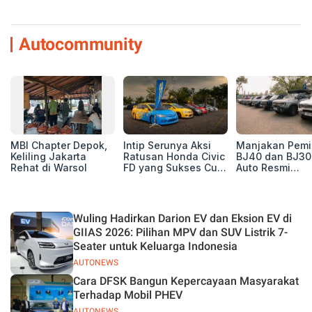
Autocommunity
MBI Chapter Depok,
Intip Serunya Aksi
Manjakan Pemil
Keliling Jakarta
Ratusan Honda Civic
BJ40 dan BJ30
Rehat di Warsol
FD yang Sukses Curi
Auto Resmi
Perhatian di Munas
Deklarasikan B
IV Ungaran!
ORV Chapter l
Touring Carita
Wuling Hadirkan Darion EV dan Eksion EV di
GIIAS 2026: Pilihan MPV dan SUV Listrik 7-
Seater untuk Keluarga Indonesia
AUTONEWS
Cara DFSK Bangun Kepercayaan Masyarakat
Terhadap Mobil PHEV
AUTONEWS