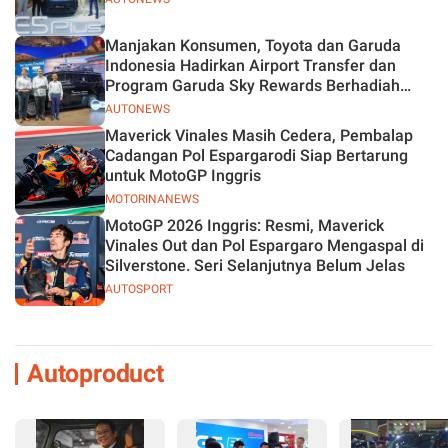
Manjakan Konsumen, Toyota dan Garuda
Indonesia Hadirkan Airport Transfer dan
Program Garuda Sky Rewards Berhadiah
Hybrid EV
AUTONEWS
Maverick Vinales Masih Cedera, Pembalap
Cadangan Pol Espargarodi Siap Bertarung
untuk MotoGP Inggris
MOTORINANEWS
MotoGP 2026 Inggris: Resmi, Maverick
Vinales Out dan Pol Espargaro Mengaspal di
Silverstone. Seri Selanjutnya Belum Jelas
AUTOSPORT
Autoproduct