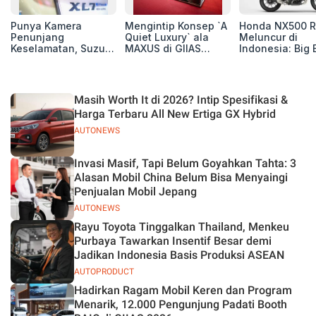
Punya Kamera
Mengintip Konsep `A
Honda NX500 R
Penunjang
Quiet Luxury` ala
Meluncur di
Keselamatan, Suzuki
MAXUS di GIIAS
Indonesia: Big 
Xl7 New Alpha
2026, Hadirkan
Adventure 471 
Hybrid Lebih Nyaman
Jajaran Premium
Siap Tempur,
di Jalan
Electric MPV
Dibanderol Rp
Juta
Masih Worth It di 2026? Intip Spesifikasi &
Harga Terbaru All New Ertiga GX Hybrid
AUTONEWS
Invasi Masif, Tapi Belum Goyahkan Tahta: 3
Alasan Mobil China Belum Bisa Menyaingi
Penjualan Mobil Jepang
AUTONEWS
Rayu Toyota Tinggalkan Thailand, Menkeu
Purbaya Tawarkan Insentif Besar demi
Jadikan Indonesia Basis Produksi ASEAN
AUTOPRODUCT
Hadirkan Ragam Mobil Keren dan Program
Menarik, 12.000 Pengunjung Padati Booth