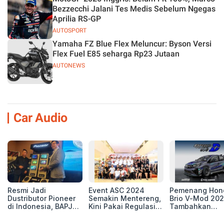
Bezzecchi Jalani Tes Medis Sebelum Ngegas
Aprilia RS-GP
AUTOSPORT
Yamaha FZ Blue Flex Meluncur: Byson Versi
Flex Fuel E85 seharga Rp23 Jutaan
AUTONEWS
Car Audio
Resmi Jadi
Event ASC 2024
Pemenang Hon
Dustributor Pioneer
Semakin Mentereng,
Brio V-Mod 20
di Indonesia, BAPJ
Kini Pakai Regulasi
Tambahkan
Luncurkan 2 Head
International IASCA
Sentuhan Drift
Unit Baru!
Proporsionalita