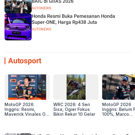
BAIC di GIIAS 2026
AUTONEWS
Honda Resmi Buka Pemesanan Honda
Super-ONE, Harga Rp438 Juta
AUTONEWS
Autosport
MotoGP 2026
WRC 2026: 4 Seri
MotoGP 2026
Inggris: Resmi,
Sisa, Ogier Fokus
Inggris: Belum F
Maverick Vinales Out
Bikin Rekor 10 Gelar
100%, Marco
dan Pol Espargaro
Bezzecchi Jala
Mengaspal di
Medis Sebelum
Silverstone. Seri
Ngegas Aprilia
Selanjutnya Belum
GP