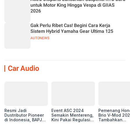
untuk Motor King Hingga Vespa di GIIAS
2026
Gak Perlu Ribet Cas! Begini Cara Kerja
Sistem Hybrid Yamaha Gear Ultima 125
AUTONEWS
Car Audio
Resmi Jadi
Event ASC 2024
Pemenang Hon
Dustributor Pioneer
Semakin Mentereng,
Brio V-Mod 20
di Indonesia, BAPJ
Kini Pakai Regulasi
Tambahkan
Luncurkan 2 Head
International IASCA
Sentuhan Drift
Unit Baru!
Proporsionalita