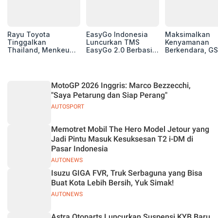
Rayu Toyota
EasyGo Indonesia
Maksimalkan
Tinggalkan
Luncurkan TMS
Kenyamanan
Thailand, Menkeu
EasyGo 2.0 Berbasis
Berkendara, GS
Purbaya Tawarkan
AI, Bantu Manajemen
Luncurkan EV
Insentif Besar demi
Transportasi End-to-
Auxiliary Batte
Jadikan Indonesia
End
GS CaRe di GII
Basis Produksi
2026
MotoGP 2026 Inggris: Marco Bezzecchi,
ASEAN
"Saya Petarung dan Siap Perang"
AUTOSPORT
Memotret Mobil The Hero Model Jetour yang
Jadi Pintu Masuk Kesuksesan T2 i-DM di
Pasar Indonesia
AUTONEWS
Isuzu GIGA FVR, Truk Serbaguna yang Bisa
Buat Kota Lebih Bersih, Yuk Simak!
AUTONEWS
Astra Otoparts Luncurkan Suspensi KYB Baru