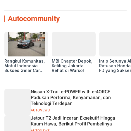
Autocommunity
Rangkul Komunitas,
MBI Chapter Depok,
Intip Serunya A
Motul Indonesia
Keliling Jakarta
Ratusan Honda 
Sukses Gelar Car
Rehat di Warsol
FD yang Sukses
MeetUp Perdana
Perhatian di M
untuk Pecinta Mobil
IV Ungaran!
Nissan X-Trail e-POWER with e-4ORCE
Padukan Performa, Kenyamanan, dan
Teknologi Terdepan
AUTONEWS
Jetour T2 Jadi Incaran Eksekutif Hingga
Kaum Hawa, Berikut Profil Pembelinya
AUTONEWS