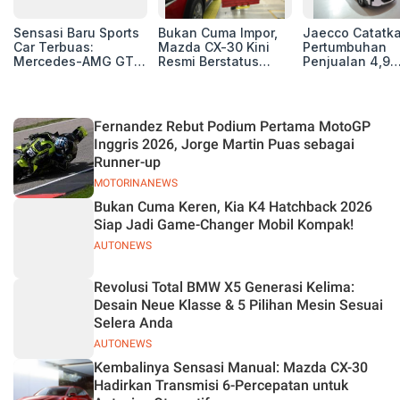
Sensasi Baru Sports
Bukan Cuma Impor,
Jaecco Catatk
Car Terbuas:
Mazda CX-30 Kini
Pertumbuhan
Mercedes-AMG GT
Resmi Berstatus
Penjualan 4,9
63 Pro Resmi
Made in Indonesia
Persen, 3.200 U
Mengaspal di GIIAS
Juli 2026
2026
Fernandez Rebut Podium Pertama MotoGP
Inggris 2026, Jorge Martin Puas sebagai
Runner-up
MOTORINANEWS
Bukan Cuma Keren, Kia K4 Hatchback 2026
Siap Jadi Game-Changer Mobil Kompak!
AUTONEWS
Revolusi Total BMW X5 Generasi Kelima:
Desain Neue Klasse & 5 Pilihan Mesin Sesuai
Selera Anda
AUTONEWS
Kembalinya Sensasi Manual: Mazda CX-30
Hadirkan Transmisi 6-Percepatan untuk