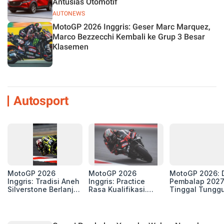
Antusias Otomotif
AUTONEWS
MotoGP 2026 Inggris: Geser Marc Marquez,
Marco Bezzecchi Kembali ke Grup 3 Besar
Klasemen
Autosport
MotoGP 2026
MotoGP 2026
MotoGP 2026: D
Inggris: Tradisi Aneh
Inggris: Practice
Pembalap 2027
Silverstone Berlanjut,
Rasa Kualifikasi.
Tinggal Tungg
4 Unit Aprilia RS-GP
Edan, 8 Pembalap
Beberapa Kursi
di Zona Perburuan
Pecahkan Rekor
Gelar
Kecepatan
Silverstone!