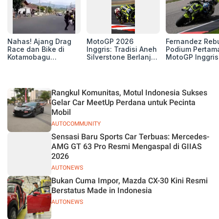
Nahas! Ajang Drag
MotoGP 2026
Fernandez Reb
Race dan Bike di
Inggris: Tradisi Aneh
Podium Pertam
Kotamobagu
Silverstone Berlanjut,
MotoGP Inggris
Berujung Maut,
4 Unit Aprilia RS-GP
2026, Jorge Ma
Renggut 5 Korban
di Zona Perburuan
Puas sebagai
Nyawa
Gelar
Runner-up
Rangkul Komunitas, Motul Indonesia Sukses
Gelar Car MeetUp Perdana untuk Pecinta
Mobil
AUTOCOMMUNITY
Sensasi Baru Sports Car Terbuas: Mercedes-
AMG GT 63 Pro Resmi Mengaspal di GIIAS
2026
AUTONEWS
Bukan Cuma Impor, Mazda CX-30 Kini Resmi
Berstatus Made in Indonesia
AUTONEWS