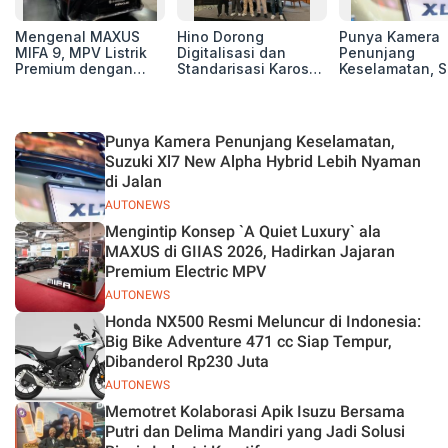
Mengenal MAXUS
Hino Dorong
Punya Kamera
MIFA 9, MPV Listrik
Digitalisasi dan
Penunjang
Premium dengan
Standarisasi Karoseri
Keselamatan, S
Kenyamanan Kelas
untuk Tingkatkan
Xl7 New Alpha
Atas
Kualitas Kendaraan
Hybrid Lebih 
di Jalan
Punya Kamera Penunjang Keselamatan,
Suzuki Xl7 New Alpha Hybrid Lebih Nyaman
di Jalan
AUTONEWS
Mengintip Konsep `A Quiet Luxury` ala
MAXUS di GIIAS 2026, Hadirkan Jajaran
Premium Electric MPV
AUTONEWS
Honda NX500 Resmi Meluncur di Indonesia:
Big Bike Adventure 471 cc Siap Tempur,
Dibanderol Rp230 Juta
AUTONEWS
Memotret Kolaborasi Apik Isuzu Bersama
Putri dan Delima Mandiri yang Jadi Solusi