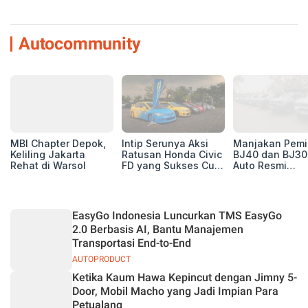
Autocommunity
MBI Chapter Depok,
Intip Serunya Aksi
Manjakan Pemil
Keliling Jakarta
Ratusan Honda Civic
BJ40 dan BJ30
Rehat di Warsol
FD yang Sukses Curi
Auto Resmi
Perhatian di Munas
Deklarasikan B
IV Ungaran!
ORV Chapter l
Touring Carita
EasyGo Indonesia Luncurkan TMS EasyGo
2.0 Berbasis AI, Bantu Manajemen
Transportasi End-to-End
AUTOPRODUCT
Ketika Kaum Hawa Kepincut dengan Jimny 5-
Door, Mobil Macho yang Jadi Impian Para
Petualang