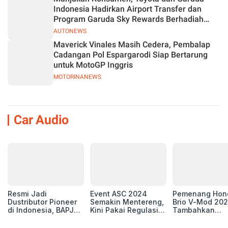
Indonesia Hadirkan Airport Transfer dan
Program Garuda Sky Rewards Berhadiah
Hybrid EV
AUTONEWS
Maverick Vinales Masih Cedera, Pembalap
Cadangan Pol Espargarodi Siap Bertarung
untuk MotoGP Inggris
MOTORINANEWS
Car Audio
Resmi Jadi
Event ASC 2024
Pemenang Hon
Dustributor Pioneer
Semakin Mentereng,
Brio V-Mod 20
di Indonesia, BAPJ
Kini Pakai Regulasi
Tambahkan
Luncurkan 2 Head
International IASCA
Sentuhan Drift
Unit Baru!
Proporsionalita