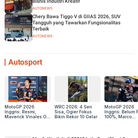
Bisnis Industri Kreatif
AUTONEWS
Chery Bawa Tiggo V di GIIAS 2026, SUV
Tangguh yang Tawarkan Fungsionalitas
Terbaik
AUTONEWS
Autosport
MotoGP 2026
WRC 2026: 4 Seri
MotoGP 2026
Inggris: Resmi,
Sisa, Ogier Fokus
Inggris: Belum F
Maverick Vinales Out
Bikin Rekor 10 Gelar
100%, Marco
dan Pol Espargaro
Bezzecchi Jala
Mengaspal di
Medis Sebelum
Silverstone. Seri
Ngegas Aprilia
Selanjutnya Belum
GP