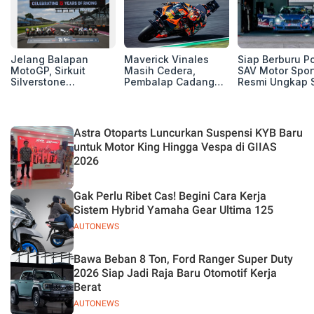
Jelang Balapan
Maverick Vinales
Siap Berburu P
MotoGP, Sirkuit
Masih Cedera,
SAV Motor Spor
Silverstone
Pembalap Cadangan
Resmi Ungkap 
Perpanjang Kerja
Pol Espargarodi Siap
Balap Musim 2
Sama Hingga 2028
Bertarung untuk
MotoGP Inggris
Astra Otoparts Luncurkan Suspensi KYB Baru
untuk Motor King Hingga Vespa di GIIAS
2026
Gak Perlu Ribet Cas! Begini Cara Kerja
Sistem Hybrid Yamaha Gear Ultima 125
AUTONEWS
Bawa Beban 8 Ton, Ford Ranger Super Duty
2026 Siap Jadi Raja Baru Otomotif Kerja
Berat
AUTONEWS