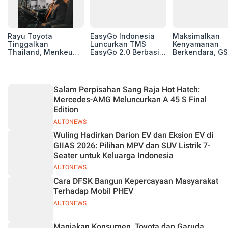
Rayu Toyota
EasyGo Indonesia
Maksimalkan
Tinggalkan
Luncurkan TMS
Kenyamanan
Thailand, Menkeu
EasyGo 2.0 Berbasis
Berkendara, GS
Purbaya Tawarkan
AI, Bantu Manajemen
Luncurkan EV
Insentif Besar demi
Transportasi End-to-
Auxiliary Batte
Jadikan Indonesia
End
GS CaRe di GII
Basis Produksi
2026
Salam Perpisahan Sang Raja Hot Hatch:
ASEAN
Mercedes-AMG Meluncurkan A 45 S Final
Edition
AUTONEWS
Wuling Hadirkan Darion EV dan Eksion EV di
GIIAS 2026: Pilihan MPV dan SUV Listrik 7-
Seater untuk Keluarga Indonesia
AUTONEWS
Cara DFSK Bangun Kepercayaan Masyarakat
Terhadap Mobil PHEV
AUTONEWS
Manjakan Konsumen, Toyota dan Garuda