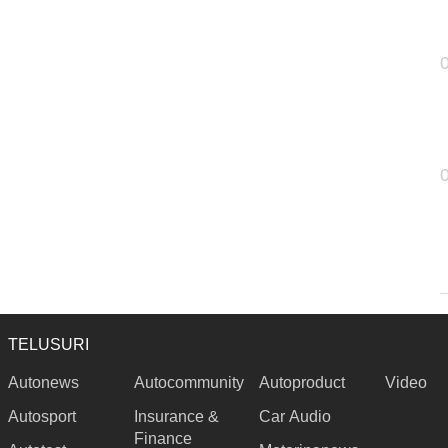
TELUSURI
Autonews
Autocommunity
Autoproduct
Video
Autosport
Insurance &
Car Audio
Finance