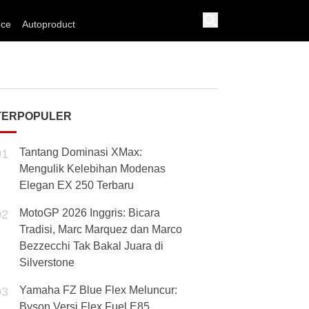
nce
Autoproduct
TERPOPULER
Tantang Dominasi XMax:
01
Mengulik Kelebihan Modenas
Elegan EX 250 Terbaru
MotoGP 2026 Inggris: Bicara
02
Tradisi, Marc Marquez dan Marco
Bezzecchi Tak Bakal Juara di
Silverstone
Yamaha FZ Blue Flex Meluncur:
03
Byson Versi Flex Fuel E85