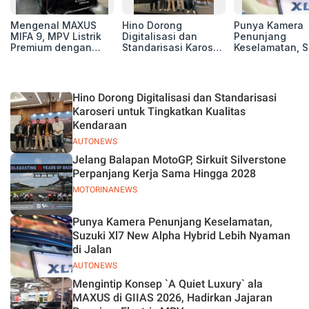
Mengenal MAXUS
Hino Dorong
Punya Kamera
MIFA 9, MPV Listrik
Digitalisasi dan
Penunjang
Premium dengan
Standarisasi Karoseri
Keselamatan, S
Kenyamanan Kelas
untuk Tingkatkan
Xl7 New Alpha
Atas
Kualitas Kendaraan
Hybrid Lebih 
di Jalan
Hino Dorong Digitalisasi dan Standarisasi
Karoseri untuk Tingkatkan Kualitas
Kendaraan
AUTONEWS
Jelang Balapan MotoGP, Sirkuit Silverstone
Perpanjang Kerja Sama Hingga 2028
MOTORINANEWS
Punya Kamera Penunjang Keselamatan,
Suzuki Xl7 New Alpha Hybrid Lebih Nyaman
di Jalan
AUTONEWS
Mengintip Konsep `A Quiet Luxury` ala
MAXUS di GIIAS 2026, Hadirkan Jajaran