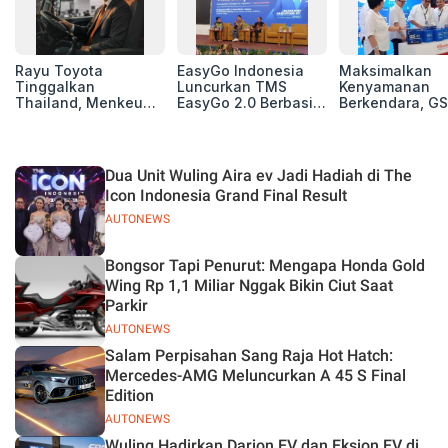
Rayu Toyota
EasyGo Indonesia
Maksimalkan
Tinggalkan
Luncurkan TMS
Kenyamanan
Thailand, Menkeu
EasyGo 2.0 Berbasis
Berkendara, GS
Purbaya Tawarkan
AI, Bantu Manajemen
Luncurkan EV
Insentif Besar demi
Transportasi End-to-
Auxiliary Batte
Jadikan Indonesia
End
GS CaRe di GII
Basis Produksi
2026
Dua Unit Wuling Aira ev Jadi Hadiah di The
ASEAN
Icon Indonesia Grand Final Result
AUTONEWS
Bongsor Tapi Penurut: Mengapa Honda Gold
Wing Rp 1,1 Miliar Nggak Bikin Ciut Saat
Parkir
AUTONEWS
Salam Perpisahan Sang Raja Hot Hatch:
Mercedes-AMG Meluncurkan A 45 S Final
Edition
AUTONEWS
Wuling Hadirkan Darion EV dan Eksion EV di