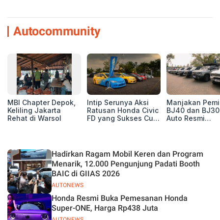
Autocommunity
MBI Chapter Depok,
Intip Serunya Aksi
Manjakan Pemil
Keliling Jakarta
Ratusan Honda Civic
BJ40 dan BJ30
Rehat di Warsol
FD yang Sukses Curi
Auto Resmi
Perhatian di Munas
Deklarasikan B
IV Ungaran!
ORV Chapter l
Touring Carita
Hadirkan Ragam Mobil Keren dan Program
Menarik, 12.000 Pengunjung Padati Booth
BAIC di GIIAS 2026
AUTONEWS
Honda Resmi Buka Pemesanan Honda
Super-ONE, Harga Rp438 Juta
AUTONEWS