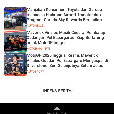
Desain
Manjakan Konsumen, Toyota dan Garuda
Indonesia Hadirkan Airport Transfer dan
Program Garuda Sky Rewards Berhadiah
Hybrid EV
AUTONEWS
Maverick Vinales Masih Cedera, Pembalap
Cadangan Pol Espargarodi Siap Bertarung
untuk MotoGP Inggris
MOTORINANEWS
MotoGP 2026 Inggris: Resmi, Maverick
Vinales Out dan Pol Espargaro Mengaspal di
Silverstone. Seri Selanjutnya Belum Jelas
AUTOSPORT
INDEKS BERITA
BACK TO TOP