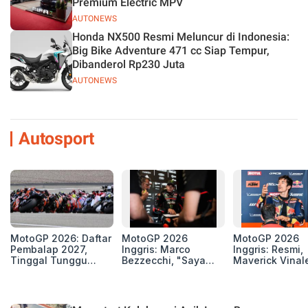
Premium Electric MPV
AUTONEWS
Honda NX500 Resmi Meluncur di Indonesia:
Big Bike Adventure 471 cc Siap Tempur,
Dibanderol Rp230 Juta
AUTONEWS
Autosport
MotoGP 2026: Daftar
MotoGP 2026
MotoGP 2026
Pembalap 2027,
Inggris: Marco
Inggris: Resmi,
Tinggal Tunggu
Bezzecchi, "Saya
Maverick Vinal
Beberapa Kursi Lagi
Petarung dan Siap
dan Pol Esparg
Perang"
Mengaspal di
Silverstone. Ser
Selanjutnya Be