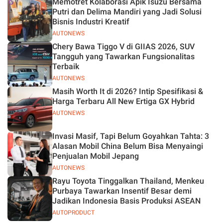
Memotret Kolaborasi Apik Isuzu Bersama
Jelas
Putri dan Delima Mandiri yang Jadi Solusi
Bisnis Industri Kreatif
AUTONEWS
Chery Bawa Tiggo V di GIIAS 2026, SUV
Tangguh yang Tawarkan Fungsionalitas
Terbaik
AUTONEWS
Masih Worth It di 2026? Intip Spesifikasi &
Harga Terbaru All New Ertiga GX Hybrid
AUTONEWS
Invasi Masif, Tapi Belum Goyahkan Tahta: 3
Alasan Mobil China Belum Bisa Menyaingi
Penjualan Mobil Jepang
AUTONEWS
Rayu Toyota Tinggalkan Thailand, Menkeu
Purbaya Tawarkan Insentif Besar demi
Jadikan Indonesia Basis Produksi ASEAN
AUTOPRODUCT