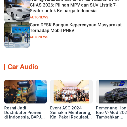
GIIAS 2026: Pilihan MPV dan SUV Listrik 7-
Seater untuk Keluarga Indonesia
AUTONEWS
Cara DFSK Bangun Kepercayaan Masyarakat
Terhadap Mobil PHEV
AUTONEWS
Car Audio
Resmi Jadi
Event ASC 2024
Pemenang Hon
Dustributor Pioneer
Semakin Mentereng,
Brio V-Mod 20
di Indonesia, BAPJ
Kini Pakai Regulasi
Tambahkan
Luncurkan 2 Head
International IASCA
Sentuhan Drift
Unit Baru!
Proporsionalita