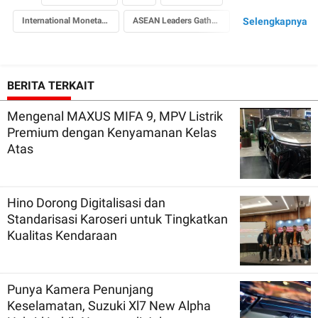
International Monetary Fund
ASEAN Leaders Gathering
Selengkapnya
E 250 Avantgarde
S 450 L
Sidang Tahunan
Kepala Negara
Kementerian Sekretariat Negara
MBDI
BERITA TERKAIT
Mercedes Benz Indonesia
Mengenal MAXUS MIFA 9, MPV Listrik
Premium dengan Kenyamanan Kelas
Atas
Hino Dorong Digitalisasi dan
Standarisasi Karoseri untuk Tingkatkan
Kualitas Kendaraan
Punya Kamera Penunjang
Keselamatan, Suzuki Xl7 New Alpha