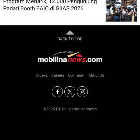
Program Menarik, 12.000 Pengunjung
Padati Booth BAIC di GIIAS 2026
BACK TO TOP
Indeks
Careers
Our Team
About Us
©2025 PT. Rallytama Indonesia