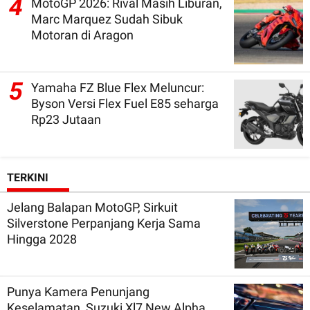
4
MotoGP 2026: Rival Masih Liburan,
Marc Marquez Sudah Sibuk
Motoran di Aragon
5
Yamaha FZ Blue Flex Meluncur:
Byson Versi Flex Fuel E85 seharga
Rp23 Jutaan
TERKINI
Jelang Balapan MotoGP, Sirkuit
Silverstone Perpanjang Kerja Sama
Hingga 2028
Punya Kamera Penunjang
Keselamatan, Suzuki Xl7 New Alpha