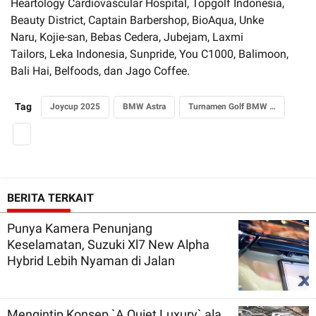
Heartology Cardiovascular Hospital, Topgolf Indonesia,
Beauty District, Captain Barbershop, BioAqua, Unke
Naru, Kojie-san, Bebas Cedera, Jubejam, Laxmi
Tailors, Leka Indonesia, Sunpride, You C1000, Balimoon,
Bali Hai, Belfoods, dan Jago Coffee.
Tag
Joycup 2025
BMW Astra
Turnamen Golf BMW Astra
BERITA TERKAIT
Punya Kamera Penunjang
Keselamatan, Suzuki Xl7 New Alpha
Hybrid Lebih Nyaman di Jalan
Mengintip Konsep `A Quiet Luxury` ala