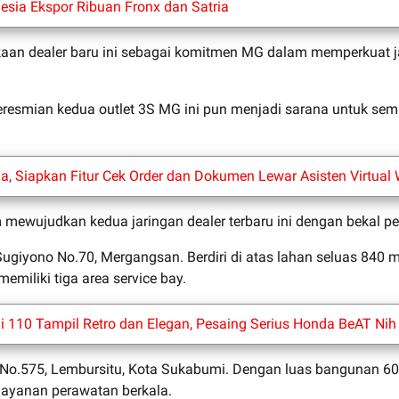
nesia Ekspor Ribuan Fronx dan Satria
an dealer baru ini sebagai komitmen MG dalam memperkuat 
, peresmian kedua outlet 3S MG ini pun menjadi sarana untuk 
 Siapkan Fitur Cek Order dan Dokumen Lewar Asisten Virtual
 mewujudkan kedua jaringan dealer terbaru ini dengan bekal pe
giyono No.70, Mergangsan. Berdiri di atas lahan seluas 840 met
miliki tiga area service bay.
i 110 Tampil Retro dan Elegan, Pesaing Serius Honda BeAT Nih
 No.575, Lembursitu, Kota Sukabumi. Dengan luas bangunan 601
n layanan perawatan berkala.