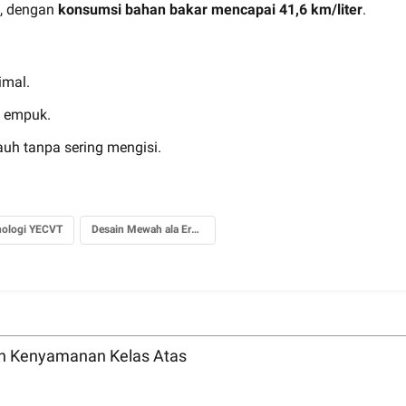
i, dengan
konsumsi bahan bakar mencapai 41,6 km/liter
.
imal.
h empuk.
uh tanpa sering mengisi.
nologi YECVT
Desain Mewah ala Eropa
n Kenyamanan Kelas Atas