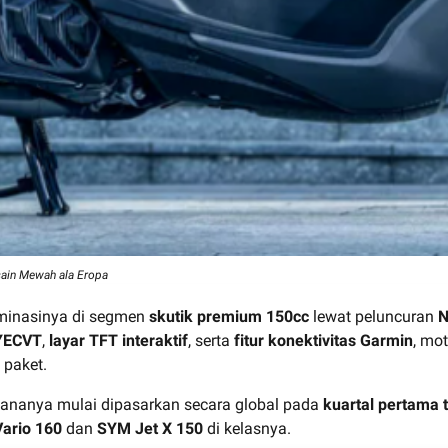
ain Mewah ala Eropa
minasinya di segmen
skutik premium 150cc
lewat peluncuran
N
 YECVT
,
layar TFT interaktif
, serta
fitur konektivitas Garmin
, mo
 paket.
ananya mulai dipasarkan secara global pada
kuartal pertama 
ario 160
dan
SYM Jet X 150
di kelasnya.