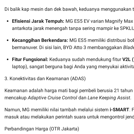
Di balik kap mesin dan dek bawah, keduanya menggunakan t
Efisiensi Jarak Tempuh:
MG ES5 EV varian Magnify Max
antarkota jarak menengah tanpa sering mampir ke SPKLU
Kecanggihan Berkendara:
MG ES5 memiliki distribusi bo
bermanuver. Di sisi lain, BYD Atto 3 membanggakan
Blade
Fitur Fungsional:
Keduanya sudah mendukung fitur
V2L (
laptop), sangat berguna bagi Anda yang menyukai aktivi
3. Konektivitas dan Keamanan (ADAS)
Keamanan adalah harga mati bagi pembeli berusia 21 tahu
mencakup
Adaptive Cruise Control
dan
Lane Keeping Assist
.
Namun, MG memiliki nilai tambah melalui sistem
i-SMART
. 
masuk atau melakukan perintah suara untuk mengontrol jend
Perbandingan Harga (OTR Jakarta)