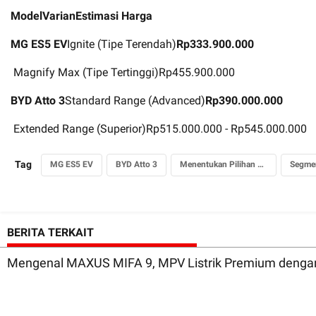
Model
Varian
Estimasi Harga
MG ES5 EV
Ignite (Tipe Terendah)
Rp333.900.000
Magnify Max (Tipe Tertinggi)Rp455.900.000
BYD Atto 3
Standard Range (Advanced)
Rp390.000.000
Extended Range (Superior)Rp515.000.000 - Rp545.000.000
Tag
MG ES5 EV
BYD Atto 3
Menentukan Pilihan Cerdas
Segme
BERITA TERKAIT
Mengenal MAXUS MIFA 9, MPV Listrik Premium denga