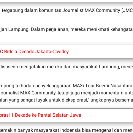
 tergabung dalam komunitas Journalist MAX Community (JMC) u
ah Lampung. Dalam perjalanan, mereka menikmati kehangatan 
MC Ride a Decade Jakarta-Ciwidey
Adisuseno mengatakan mereka dan masyarakat Lampung, meneri
ung terhadap penyelenggaraan MAXi Tour Boemi Nusantara ter
n Journalist MAX Community, tetapi juga menjadi momentum u
ulan yang sangat layak untuk dieksplorasi,” ungkapnya bersem
brasi 1 Dekade ke Pantai Selatan Jawa
, semakin banyak masyarakat Indoensia bisa mengenal dan men