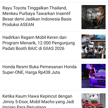
Rayu Toyota Tinggalkan Thailand,
Menkeu Purbaya Tawarkan Insentif
Besar demi Jadikan Indonesia Basis
Produksi ASEAN
Hadirkan Ragam Mobil Keren dan
Program Menarik, 12.000 Pengunjung
Padati Booth BAIC di GIIAS 2026
Honda Resmi Buka Pemesanan Honda
Super-ONE, Harga Rp438 Juta
Ketika Kaum Hawa Kepincut dengan
Jimny 5-Door, Mobil Macho yang Jadi
Impian Para Petualang