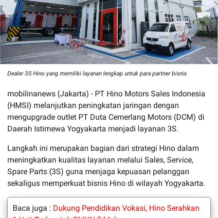
Dealer 3S Hino yang memiliki layanan lengkap untuk para partner bisnis
mobilinanews (Jakarta) - PT Hino Motors Sales Indonesia
(HMSI) melanjutkan peningkatan jaringan dengan
mengupgrade outlet PT Duta Cemerlang Motors (DCM) di
Daerah Istimewa Yogyakarta menjadi layanan 3S.
Langkah ini merupakan bagian dari strategi Hino dalam
meningkatkan kualitas layanan melalui Sales, Service,
Spare Parts (3S) guna menjaga kepuasan pelanggan
sekaligus memperkuat bisnis Hino di wilayah Yogyakarta.
Baca juga :
Dukung Pendidikan Vokasi, Hino Serahkan