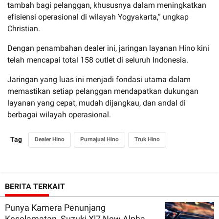
tambah bagi pelanggan, khususnya dalam meningkatkan
efisiensi operasional di wilayah Yogyakarta,” ungkap
Christian.
Dengan penambahan dealer ini, jaringan layanan Hino kini
telah mencapai total 158 outlet di seluruh Indonesia.
Jaringan yang luas ini menjadi fondasi utama dalam
memastikan setiap pelanggan mendapatkan dukungan
layanan yang cepat, mudah dijangkau, dan andal di
berbagai wilayah operasional.
Tag
Dealer Hino
Purnajual Hino
Truk Hino
BERITA TERKAIT
Punya Kamera Penunjang
Keselamatan, Suzuki Xl7 New Alpha