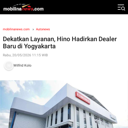
mobilinanews.com
Autonews
Dekatkan Layanan, Hino Hadirkan Dealer
Baru di Yogyakarta
Rabu, 20/05/2026 11:15 WIB
Wilfrid Kolo