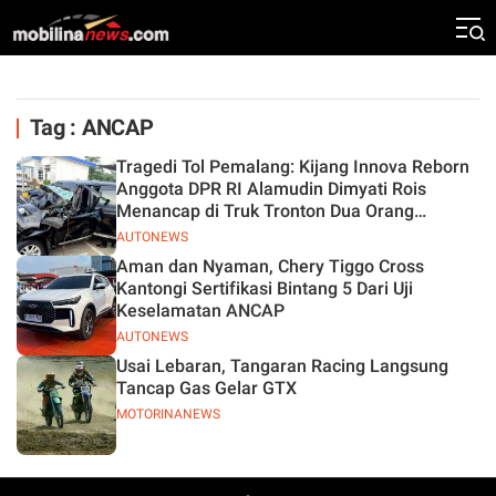
Tag : ANCAP
Tragedi Tol Pemalang: Kijang Innova Reborn
Anggota DPR RI Alamudin Dimyati Rois
Menancap di Truk Tronton Dua Orang
Meninggal Dunia
AUTONEWS
Aman dan Nyaman, Chery Tiggo Cross
Kantongi Sertifikasi Bintang 5 Dari Uji
Keselamatan ANCAP
AUTONEWS
Usai Lebaran, Tangaran Racing Langsung
Tancap Gas Gelar GTX
MOTORINANEWS