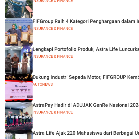
INSURANCE & FINANCE
FIFGroup Raih 4 Kategori Penghargaan dalam I
INSURANCE & FINANCE
Lengkapi Portofolio Produk, Astra Life Luncur
INSURANCE & FINANCE
Dukung Industri Sepeda Motor, FIFGROUP Kemb
AUTONEWS
AstraPay Hadir di ADUJAK GenRe Nasional 20
INSURANCE & FINANCE
Astra Life Ajak 220 Mahasiswa dari Berbagai U