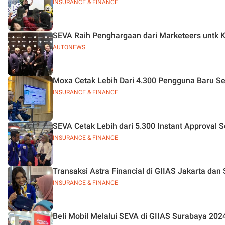
INSURANCE & FINANCE
SEVA Raih Penghargaan dari Marketeers untk 
AUTONEWS
Moxa Cetak Lebih Dari 4.300 Pengguna Baru S
INSURANCE & FINANCE
SEVA Cetak Lebih dari 5.300 Instant Approval 
INSURANCE & FINANCE
Transaksi Astra Financial di GIIAS Jakarta da
INSURANCE & FINANCE
Beli Mobil Melalui SEVA di GIIAS Surabaya 202