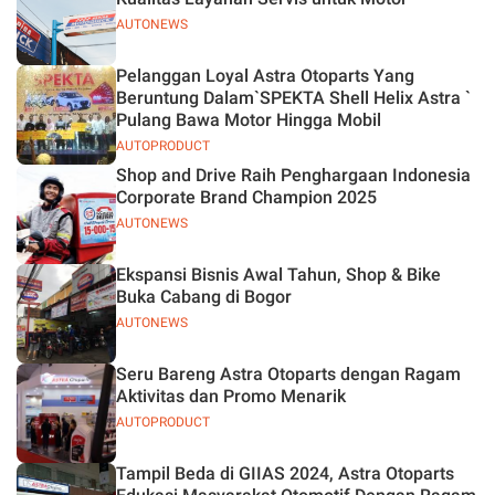
AUTONEWS
Pelanggan Loyal Astra Otoparts Yang
Beruntung Dalam`SPEKTA Shell Helix Astra `
Pulang Bawa Motor Hingga Mobil
AUTOPRODUCT
Shop and Drive Raih Penghargaan Indonesia
Corporate Brand Champion 2025
AUTONEWS
Ekspansi Bisnis Awal Tahun, Shop & Bike
Buka Cabang di Bogor
AUTONEWS
Seru Bareng Astra Otoparts dengan Ragam
Aktivitas dan Promo Menarik
AUTOPRODUCT
Tampil Beda di GIIAS 2024, Astra Otoparts