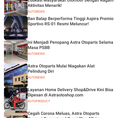
Edukasi Masyarakat Otomotif Dengan Ragam
Aktivitas Menarik!
AUTONEWS
Ban Balap Berperforma Tinggi Aspira Premio
Sportivo RS-01 Resmi Meluncur!
Ini Menjadi Penopang Astra Otoparts Selama
Masa PSBB
AUTONEWS
Astra Otoparts Mulai Niagakan Alat
Pelindung Diri
AUTONEWS
Layanan Home Delivery Shop&Drive Kini Bisa
Dipesan di Astraotoshop.com
AUTOPRODUCT
Cegah Corona Meluas, Astra Otoparts