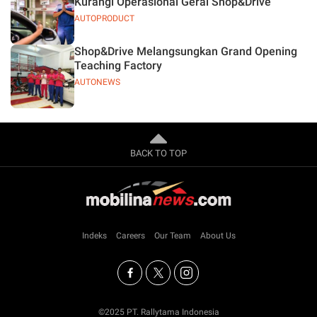
Kurangi Operasional Gerai Shop&Drive
AUTOPRODUCT
Shop&Drive Melangsungkan Grand Opening
Teaching Factory
AUTONEWS
BACK TO TOP
Indeks
Careers
Our Team
About Us
©2025 PT. Rallytama Indonesia