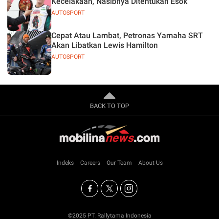
Kecelakaan, Nasibnya Ditentukan Esok
AUTOSPORT
Cepat Atau Lambat, Petronas Yamaha SRT
Akan Libatkan Lewis Hamilton
AUTOSPORT
BACK TO TOP
Indeks
Careers
Our Team
About Us
©2025 PT. Rallytama Indonesia