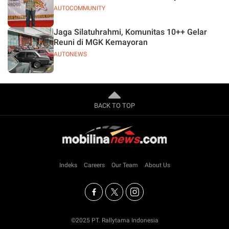
AUTOCOMMUNITY
Jaga Silatuhrahmi, Komunitas 10++ Gelar
Reuni di MGK Kemayoran
AUTONEWS
BACK TO TOP
Indeks
Careers
Our Team
About Us
©2025 PT. Rallytama Indonesia