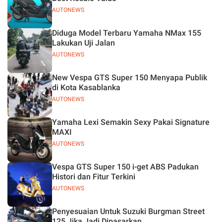
AUTONEWS
Diduga Model Terbaru Yamaha NMax 155
Lakukan Uji Jalan
AUTONEWS
New Vespa GTS Super 150 Menyapa Publik
di Kota Kasablanka
AUTONEWS
Yamaha Lexi Semakin Sexy Pakai Signature
MAXI
AUTONEWS
Vespa GTS Super 150 i-get ABS Padukan
Histori dan Fitur Terkini
AUTONEWS
Penyesuaian Untuk Suzuki Burgman Street
125 Jika Jadi Dipasarkan