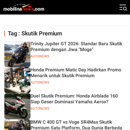
Tag : Skutik Premium
Trinity Jupiter GT 2026: Standar Baru Skutik
Premium dengan Jiwa "Moge"
AUTONEWS
Honda Premium Matic Day Hadirkan Promo
Menarik untuk Skutik Premium
AUTONEWS
Duel Skutik Premium: Honda Airblade 160
Siap Geser Dominasi Yamaha Aerox?
AUTONEWS
BMW C 400 GT vs Voge SR4Max Skutik
Premium Satu Platform, Dua Dunia Berbeda