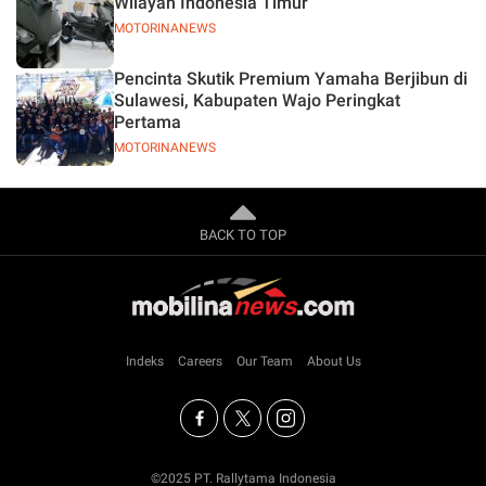
Wilayah Indonesia Timur
MOTORINANEWS
Pencinta Skutik Premium Yamaha Berjibun di
Sulawesi, Kabupaten Wajo Peringkat
Pertama
MOTORINANEWS
BACK TO TOP
Indeks
Careers
Our Team
About Us
©2025 PT. Rallytama Indonesia