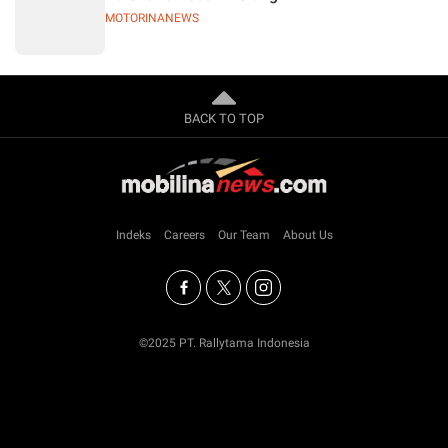
MOTORINANEWS
BACK TO TOP
Indeks
Careers
Our Team
About Us
©2025 PT. Rallytama Indonesia