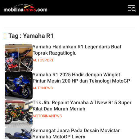
Tag : Yamaha R1
Yamaha Hadiahkan R1 Legendaris Buat
Toprak Razgatlioglu
AUTOSPORT
Yamaha R1 2025 Hadir dengan Winglet
Pintar Mesin 200 HP dan Teknologi MotoGP
AUTONEWS
Trik Jitu Repaint Yamaha All New R15 Super
Kilat Dan Murah Meriah
MOTORINANEWS
Semangat Juara Pada Desain Movistar
Yamaha MotoGP Livery