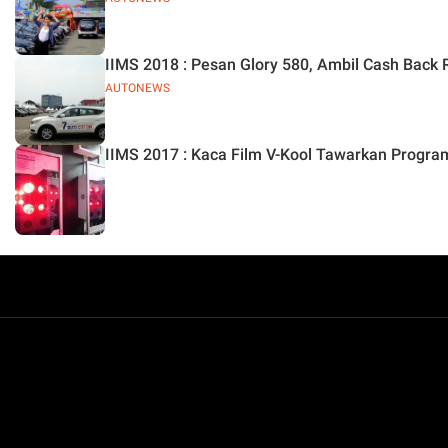
IIMS 2018 : Pesan Glory 580, Ambil Cash Back 
AUTONEWS
IIMS 2017 : Kaca Film V-Kool Tawarkan Progra