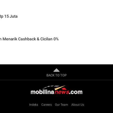
Rp 15 Juta
m Menarik Cashback & Cicilan 0%
BACK TO TOP
Indeks
Careers
Our Team
About Us