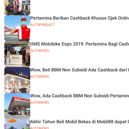
Pertamina Berikan Cashback Khusus Ojek Onli
AUTOPRODUCT
IIMS Motobike Expo 2019: Pertamina Bagi Cash
AUTONEWS
Wow, Beli BBM Non Subsidi Ada Cashback dari 
AUTONEWS
Wow, Ada Cashback BBM Non Subsidi Pertamina
AUTONEWS
Akhir Tahun Beli Mobil Bekas di Mobil88 dapat
AUTONEWS