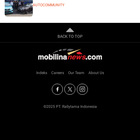
AUTOCOMMUNITY
BACK TO TOP
Indeks
Careers
Our Team
About Us
©2025 PT. Rallytama Indonesia