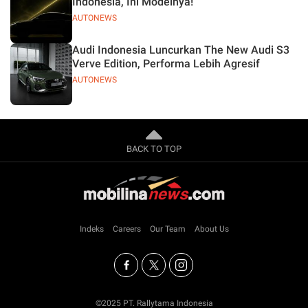
Indonesia, Ini Modelnya!
AUTONEWS
Audi Indonesia Luncurkan The New Audi S3
Verve Edition, Performa Lebih Agresif
AUTONEWS
BACK TO TOP
Indeks
Careers
Our Team
About Us
©2025 PT. Rallytama Indonesia