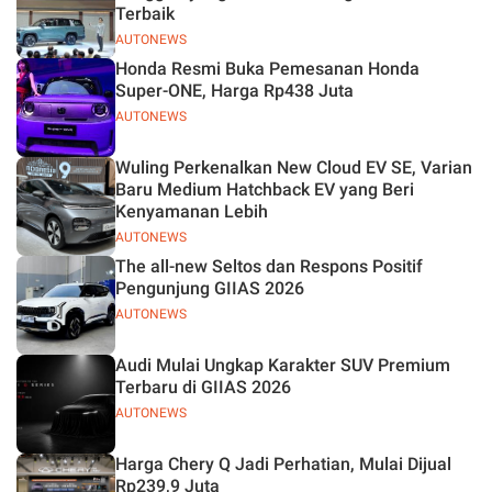
Terbaik
AUTONEWS
Honda Resmi Buka Pemesanan Honda
Super-ONE, Harga Rp438 Juta
AUTONEWS
Wuling Perkenalkan New Cloud EV SE, Varian
Baru Medium Hatchback EV yang Beri
Kenyamanan Lebih
AUTONEWS
The all-new Seltos dan Respons Positif
Pengunjung GIIAS 2026
AUTONEWS
Audi Mulai Ungkap Karakter SUV Premium
Terbaru di GIIAS 2026
AUTONEWS
Harga Chery Q Jadi Perhatian, Mulai Dijual
Rp239,9 Juta