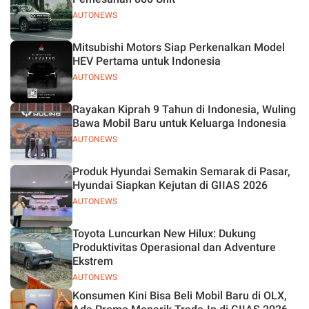
AUTONEWS
Mitsubishi Motors Siap Perkenalkan Model
HEV Pertama untuk Indonesia
AUTONEWS
Rayakan Kiprah 9 Tahun di Indonesia, Wuling
Bawa Mobil Baru untuk Keluarga Indonesia
AUTONEWS
Produk Hyundai Semakin Semarak di Pasar,
Hyundai Siapkan Kejutan di GIIAS 2026
AUTONEWS
Toyota Luncurkan New Hilux: Dukung
Produktivitas Operasional dan Adventure
Ekstrem
AUTONEWS
Konsumen Kini Bisa Beli Mobil Baru di OLX,