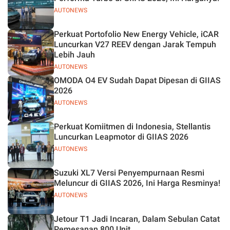
AUTONEWS
Perkuat Portofolio New Energy Vehicle, iCAR
Luncurkan V27 REEV dengan Jarak Tempuh
Lebih Jauh
AUTONEWS
OMODA O4 EV Sudah Dapat Dipesan di GIIAS
2026
AUTONEWS
Perkuat Komiitmen di Indonesia, Stellantis
Luncurkan Leapmotor di GIIAS 2026
AUTONEWS
Suzuki XL7 Versi Penyempurnaan Resmi
Meluncur di GIIAS 2026, Ini Harga Resminya!
AUTONEWS
Jetour T1 Jadi Incaran, Dalam Sebulan Catat
Pemesanan 800 Unit