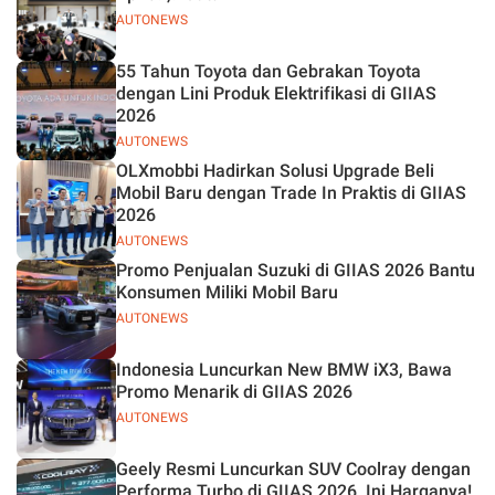
AUTONEWS
55 Tahun Toyota dan Gebrakan Toyota
dengan Lini Produk Elektrifikasi di GIIAS
2026
AUTONEWS
OLXmobbi Hadirkan Solusi Upgrade Beli
Mobil Baru dengan Trade In Praktis di GIIAS
2026
AUTONEWS
Promo Penjualan Suzuki di GIIAS 2026 Bantu
Konsumen Miliki Mobil Baru
AUTONEWS
Indonesia Luncurkan New BMW iX3, Bawa
Promo Menarik di GIIAS 2026
AUTONEWS
Geely Resmi Luncurkan SUV Coolray dengan
Performa Turbo di GIIAS 2026, Ini Harganya!