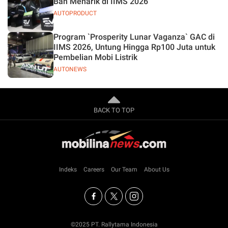
Ban Menarik di IIMS 2026
AUTOPRODUCT
Program `Prosperity Lunar Vaganza` GAC di
IIMS 2026, Untung Hingga Rp100 Juta untuk
Pembelian Mobi Listrik
AUTONEWS
BACK TO TOP
Indeks
Careers
Our Team
About Us
©2025 PT. Rallytama Indonesia