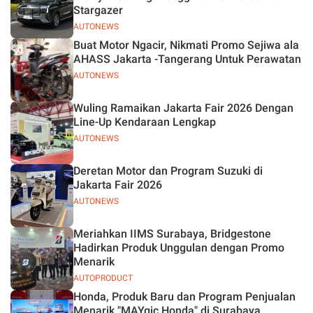
Stargazer
AUTONEWS
Buat Motor Ngacir, Nikmati Promo Sejiwa ala
AHASS Jakarta -Tangerang Untuk Perawatan
AUTONEWS
Wuling Ramaikan Jakarta Fair 2026 Dengan
Line-Up Kendaraan Lengkap
AUTONEWS
Deretan Motor dan Program Suzuki di
Jakarta Fair 2026
AUTONEWS
Meriahkan IIMS Surabaya, Bridgestone
Hadirkan Produk Unggulan dengan Promo
Menarik
AUTOPRODUCT
Honda, Produk Baru dan Program Penjualan
Menarik "MAYgic Honda" di Surabaya