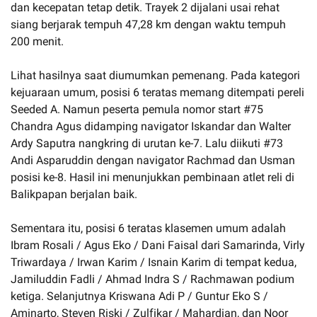
dan kecepatan tetap detik. Trayek 2 dijalani usai rehat
siang berjarak tempuh 47,28 km dengan waktu tempuh
200 menit.
Lihat hasilnya saat diumumkan pemenang. Pada kategori
kejuaraan umum, posisi 6 teratas memang ditempati pereli
Seeded A. Namun peserta pemula nomor start #75
Chandra Agus didamping navigator Iskandar dan Walter
Ardy Saputra nangkring di urutan ke-7. Lalu diikuti #73
Andi Asparuddin dengan navigator Rachmad dan Usman
posisi ke-8. Hasil ini menunjukkan pembinaan atlet reli di
Balikpapan berjalan baik.
Sementara itu, posisi 6 teratas klasemen umum adalah
Ibram Rosali / Agus Eko / Dani Faisal dari Samarinda, Virly
Triwardaya / Irwan Karim / Isnain Karim di tempat kedua,
Jamiluddin Fadli / Ahmad Indra S / Rachmawan podium
ketiga. Selanjutnya Kriswana Adi P / Guntur Eko S /
Aminarto, Steven Riski / Zulfikar / Mahardian, dan Noor