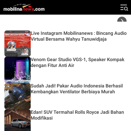
BAPJ Luncurkan 2 Head Unit Baru!
Live Instagram Mobilinanews : Bincang Audio
Virtual Bersama Wahyu Tanuwidjaja
Venom Gear Studio VGS-1, Speaker Kompak
dengan Fitur Anti Air
Sudah Jadi! Pakar Audio Indonesia Berhasil
Kembangkan Ventilator Berbiaya Murah
Edan! SUV Termahal Rolls Royce Jadi Bahan
Modifikasi