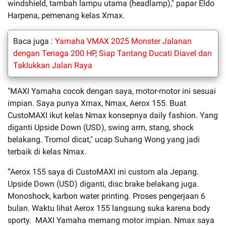
windshield, tambah lampu utama (headlamp)," papar Eldo
Harpena, pemenang kelas Xmax.
Baca juga :
Yamaha VMAX 2025 Monster Jalanan
dengan Tenaga 200 HP, Siap Tantang Ducati Diavel dan
Taklukkan Jalan Raya
"MAXI Yamaha cocok dengan saya, motor-motor ini sesuai
impian. Saya punya Xmax, Nmax, Aerox 155. Buat
CustoMAXI ikut kelas Nmax konsepnya daily fashion. Yang
diganti Upside Down (USD), swing arm, stang, shock
belakang. Tromol dicat," ucap Suhang Wong yang jadi
terbaik di kelas Nmax.
”Aerox 155 saya di CustoMAXI ini custom ala Jepang.
Upside Down (USD) diganti, disc brake belakang juga.
Monoshock, karbon water printing. Proses pengerjaan 6
bulan. Waktu lihat Aerox 155 langsung suka karena body
sporty. MAXI Yamaha memang motor impian. Nmax saya