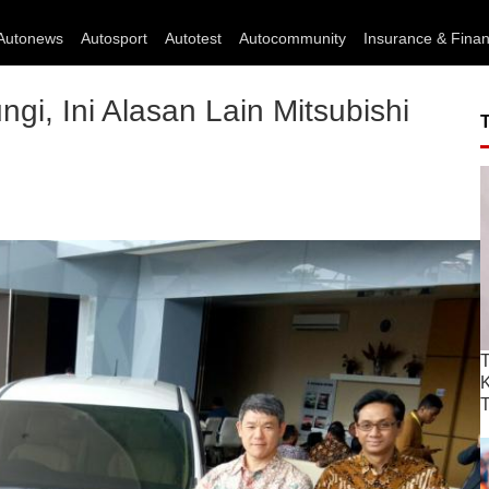
Autonews
Autosport
Autotest
Autocommunity
Insurance & Fina
gi, Ini Alasan Lain Mitsubishi
T
T