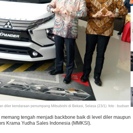
iler kendaraan penumpang Mitsubishi di Bekasi, Selasa (23/1). foto : budsan
r memang tengah menjadi backbone baik di level diler maupun
tors Krama Yudha Sales Indonesia (MMKSI).