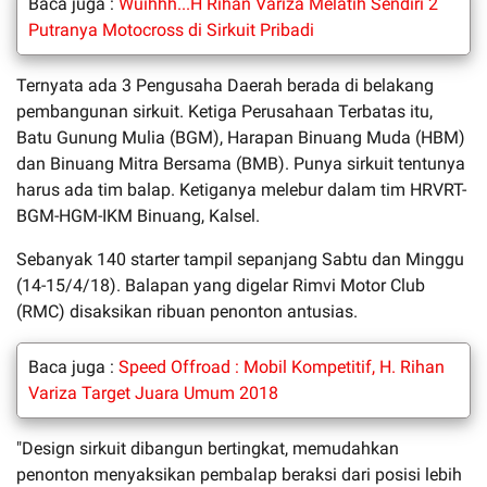
Baca juga :
Wuihhh...H Rihan Variza Melatih Sendiri 2
Putranya Motocross di Sirkuit Pribadi
Ternyata ada 3 Pengusaha Daerah berada di belakang
pembangunan sirkuit. Ketiga Perusahaan Terbatas itu,
Batu Gunung Mulia (BGM), Harapan Binuang Muda (HBM)
dan Binuang Mitra Bersama (BMB). Punya sirkuit tentunya
harus ada tim balap. Ketiganya melebur dalam tim HRVRT-
BGM-HGM-IKM Binuang, Kalsel.
Sebanyak 140 starter tampil sepanjang Sabtu dan Minggu
(14-15/4/18). Balapan yang digelar Rimvi Motor Club
(RMC) disaksikan ribuan penonton antusias.
Baca juga :
Speed Offroad : Mobil Kompetitif, H. Rihan
Variza Target Juara Umum 2018
"Design sirkuit dibangun bertingkat, memudahkan
penonton menyaksikan pembalap beraksi dari posisi lebih