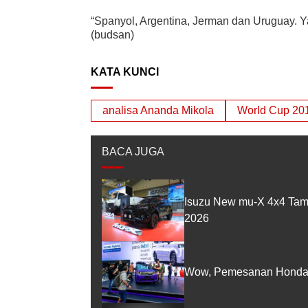
“Spanyol, Argentina, Jerman dan Uruguay. Y
(budsan)
KATA KUNCI
analisa Ananda Mikola
World Cup 20
BACA JUGA
Isuzu New mu-X 4x4 Tam
2026
Wow, Pemesanan Honda 