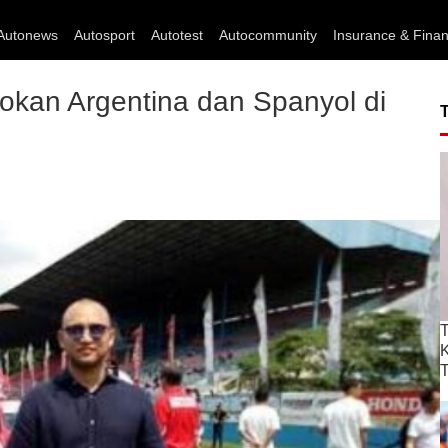
Autonews
Autosport
Autotest
Autocommunity
Insurance & Fina
okan Argentina dan Spanyol di
T
T