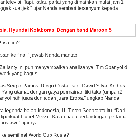
ar televisi. Tapi, kalau partai yang dimainkan mulai jam 1
nggak kuat jek,” ujar Nanda sembari tersenyum kepada
sia, Hyundai Kolaborasi Dengan band Maroon 5
Pusat ini?
kan ke final,” jawab Nanda mantap.
 Zalianty ini pun menyampaikan analisanya. Tim Spanyol di
work yang bagus.
las Sergio Ramos, Diego Costa, Isco, David Silva, Andres
. Yang utama, dengan gaya permainan tiki taka (umpan2
nyol raih juara dunia dan juara Eropa,” ungkap Nanda.
 legenda balap Indonesia, H. Tinton Soeprapto itu. “Dari
iperkuat Lionel Messi . Kalau pada pertandingan pertama
nusiawi,” ujarnya.
s ke semifinal World Cup Rusia?