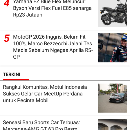
4
Yamaha FZ Blue Flex Meluncur:
Byson Versi Flex Fuel E85 seharga
Rp23 Jutaan
5
MotoGP 2026 Inggris: Belum Fit
100%, Marco Bezzecchi Jalani Tes
Medis Sebelum Ngegas Aprilia RS-
GP
TERKINI
Rangkul Komunitas, Motul Indonesia
Sukses Gelar Car MeetUp Perdana
untuk Pecinta Mobil
Sensasi Baru Sports Car Terbuas:
Mercedes-AMG GT 63 Pro Resmi