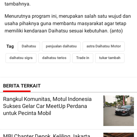
tambahnya.
Menurutnya program ini, merupakan salah satu wujud dan
usaha pihaknya guna membantu masyarakat agar tetap
memiliki kendaraan Daihatsu sesuai kebutuhan. (anto)
Tag
Daihatsu
penjualan daihatsu
astra Daihatsu Motor
daihatsu sigra
daihatsu terios
Trade in
tukar tambah
BERITA TERKAIT
Rangkul Komunitas, Motul Indonesia
Sukses Gelar Car MeetUp Perdana
untuk Pecinta Mobil
MBI Chapter Depok, Keliling Jakarta