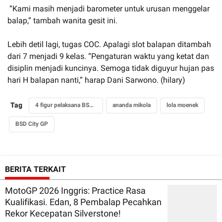
“Kami masih menjadi barometer untuk urusan menggelar
balap,” tambah wanita gesit ini.
Lebih detil lagi, tugas COC. Apalagi slot balapan ditambah
dari 7 menjadi 9 kelas. “Pengaturan waktu yang ketat dan
disiplin menjadi kuncinya. Semoga tidak diguyur hujan pas
hari H balapan nanti,” harap Dani Sarwono. (hilary)
Tag
4 figur pelaksana BSD City GP
ananda mikola
lola moenek
BSD City GP
BERITA TERKAIT
MotoGP 2026 Inggris: Practice Rasa
Kualifikasi. Edan, 8 Pembalap Pecahkan
Rekor Kecepatan Silverstone!