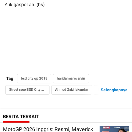
Yuk gaspol ah. (bs)
Tag
bsd city gp 2018
haridarma vs alvin
Street race BSD City GP
Ahmed Zaki Iskandar
ISSOM 2018
Selengkapnya
persiapan oke
BERITA TERKAIT
MotoGP 2026 Inggris: Resmi, Maverick