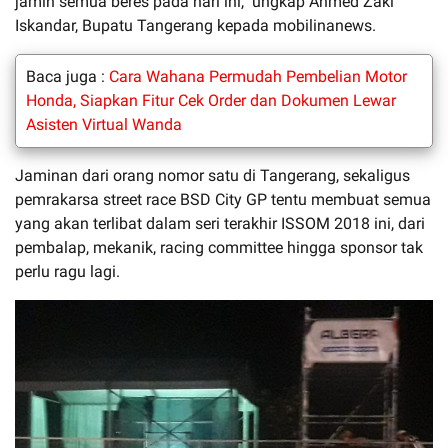
jamin semua beres pada hari ini," ungkap Ahmed Zaki
Iskandar, Bupatu Tangerang kepada mobilinanews.
Baca juga :
Cara Wahana Permudah Pembelian Motor
Honda, Siapkan Fitur Cek Order dan Dokumen Lewar
Asisten Virtual Wanda
Jaminan dari orang nomor satu di Tangerang, sekaligus
pemrakarsa street race BSD City GP tentu membuat semua
yang akan terlibat dalam seri terakhir ISSOM 2018 ini, dari
pembalap, mekanik, racing committee hingga sponsor tak
perlu ragu lagi.