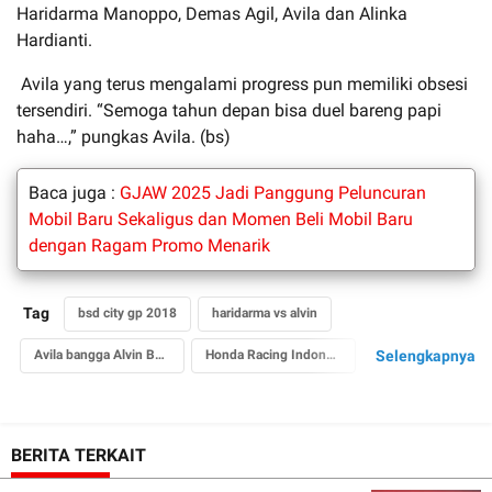
Haridarma Manoppo, Demas Agil, Avila dan Alinka
Hardianti.
Avila yang terus mengalami progress pun memiliki obsesi
tersendiri. “Semoga tahun depan bisa duel bareng papi
haha…,” pungkas Avila. (bs)
Baca juga :
GJAW 2025 Jadi Panggung Peluncuran
Mobil Baru Sekaligus dan Momen Beli Mobil Baru
dengan Ragam Promo Menarik
Tag
bsd city gp 2018
haridarma vs alvin
Avila bangga Alvin Bahar
Honda Racing Indonesia
Selengkapnya
Honda Pekanbaru Jakarta Racing
BSD City GP 2018
ITCC 1600 max
BERITA TERKAIT