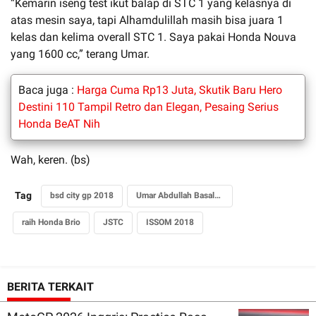
“Kemarin iseng test ikut balap di STC 1 yang kelasnya di
atas mesin saya, tapi Alhamdulillah masih bisa juara 1
kelas dan kelima overall STC 1. Saya pakai Honda Nouva
yang 1600 cc,” terang Umar.
Baca juga :
Harga Cuma Rp13 Juta, Skutik Baru Hero
Destini 110 Tampil Retro dan Elegan, Pesaing Serius
Honda BeAT Nih
Wah, keren. (bs)
Tag
bsd city gp 2018
Umar Abdullah Basalamah
raih Honda Brio
JSTC
ISSOM 2018
BERITA TERKAIT