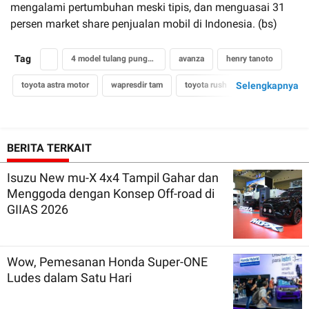
mengalami pertumbuhan meski tipis, dan menguasai 31
persen market share penjualan mobil di Indonesia. (bs)
Tag
4 model tulang punggung Toyota
avanza
henry tanoto
toyota astra motor
wapresdir tam
toyota rush
Selengkapnya
gathering toyota
BERITA TERKAIT
Isuzu New mu-X 4x4 Tampil Gahar dan
Menggoda dengan Konsep Off-road di
GIIAS 2026
Wow, Pemesanan Honda Super-ONE
Ludes dalam Satu Hari