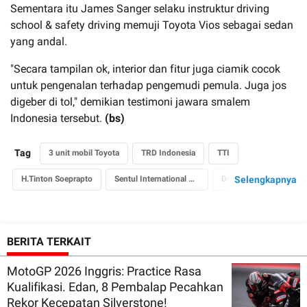
Sementara itu James Sanger selaku instruktur driving
school & safety driving memuji Toyota Vios sebagai sedan
yang andal.
"Secara tampilan ok, interior dan fitur juga ciamik cocok
untuk pengenalan terhadap pengemudi pemula. Juga jos
digeber di tol," demikian testimoni jawara smalem
Indonesia tersebut.
(bs)
Tag
3 unit mobil Toyota
TRD Indonesia
TTI
H.Tinton Soeprapto
Sentul International Circuit
Driving School
Selengkapnya
James Sanger
BERITA TERKAIT
MotoGP 2026 Inggris: Practice Rasa
Kualifikasi. Edan, 8 Pembalap Pecahkan
Rekor Kecepatan Silverstone!