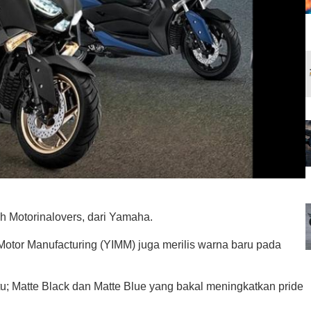
ih Motorinalovers, dari Yamaha.
otor Manufacturing (YIMM) juga merilis warna baru pada
; Matte Black dan Matte Blue yang bakal meningkatkan pride