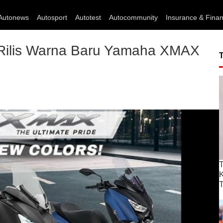
Autonews
Autosport
Autotest
Autocommunity
Insurance & Fina
 Rilis Warna Baru Yamaha XMAX
T
T