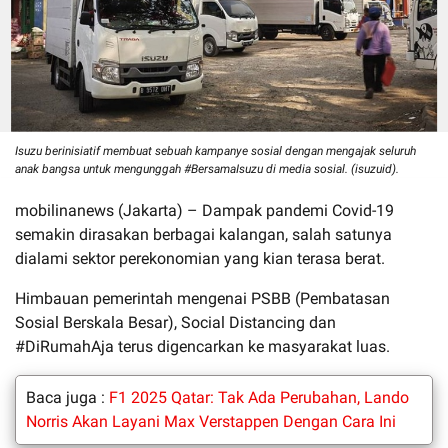
Isuzu berinisiatif membuat sebuah kampanye sosial dengan mengajak seluruh
anak bangsa untuk mengunggah #BersamaIsuzu di media sosial. (isuzuid).
mobilinanews (Jakarta) – Dampak pandemi Covid-19
semakin dirasakan berbagai kalangan, salah satunya
dialami sektor perekonomian yang kian terasa berat.
Himbauan pemerintah mengenai PSBB (Pembatasan
Sosial Berskala Besar), Social Distancing dan
#DiRumahAja terus digencarkan ke masyarakat luas.
Baca juga :
F1 2025 Qatar: Tak Ada Perubahan, Lando
Norris Akan Layani Max Verstappen Dengan Cara Ini