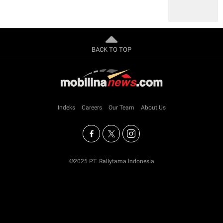
BACK TO TOP
Indeks
Careers
Our Team
About Us
©2025 PT. Rallytama Indonesia