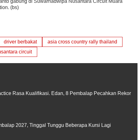
anto gabung di Suwarnadwipa Nusantara Circuit Muara
on. (bs)
driver berbakat
asia cross country rally thailand
antara circuit
actice Rasa Kualifikasi. Edan, 8 Pembalap Pecahkan Rekor
balap 2027, Tinggal Tunggu Beberapa Kursi Lagi