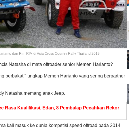
arianto dan Rim RIM di Asia Cross Country Rally Thailand 2019
ncis Natasha di mata offroader senior Memen Harianto?
yang berbakat," ungkap Memen Harianto yang sering berpartner
Lody Natasha memang anak Jeep.
ce Rasa Kualifikasi. Edan, 8 Pembalap Pecahkan Rekor
ama kali masuk ke dunia kompetisi speed offroad pada 2014