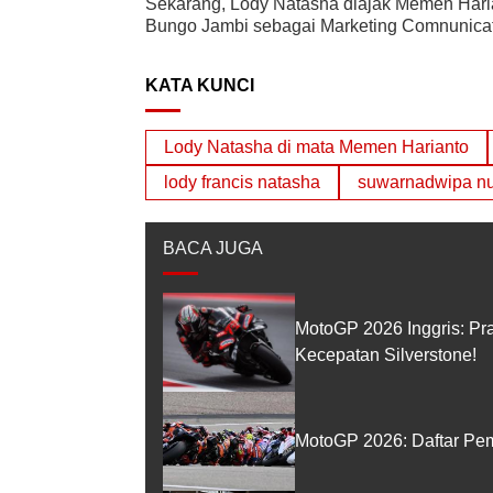
Sekarang, Lody Natasha diajak Memen Hari
Bungo Jambi sebagai Marketing Comnunicati
KATA KUNCI
Lody Natasha di mata Memen Harianto
lody francis natasha
suwarnadwipa nus
BACA JUGA
MotoGP 2026 Inggris: Pr
Kecepatan Silverstone!
MotoGP 2026: Daftar Pem