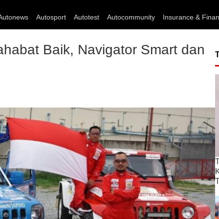
Autonews
Autosport
Autotest
Autocommunity
Insurance & Fina
habat Baik, Navigator Smart dan
T
T