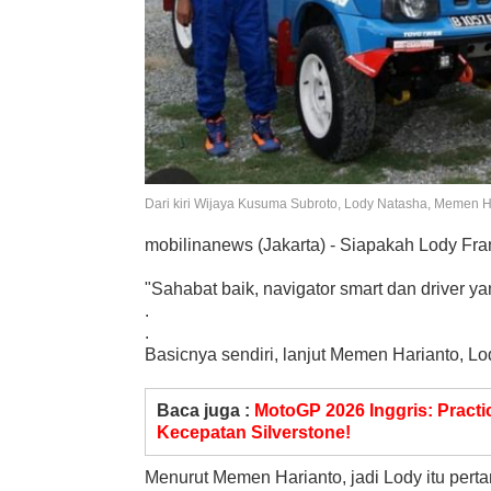
Dari kiri Wijaya Kusuma Subroto, Lody Natasha, Memen H
mobilinanews (Jakarta) - Siapakah Lody Fra
"Sahabat baik, navigator smart dan driver 
.
.
Basicnya sendiri, lanjut Memen Harianto, 
Baca juga :
MotoGP 2026 Inggris: Practi
Kecepatan Silverstone!
Menurut Memen Harianto, jadi Lody itu pert