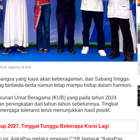
okoh agama di Bali
 bangsa yang kaya akan keberagaman, dari Sabang hingga
ng berbeda-beda namun tetap mampu hidup dalam harmoni.
rukunan Umat Beragama (KUB) yang pada tahun 2024
n peningkatan dari tahun-tahun sebelumnya. Tingkat
menjaga toleransi terus menunjukkan hasil positif.
ap 2027, Tinggal Tunggu Beberapa Kursi Lagi
 ini, AstraPay melalui program CSR bertajuk “AstraPay