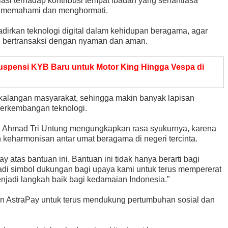
iasi terhadap kontribusi tempat ibadah yang senantiasa
ng memahami dan menghormati.
dirkan teknologi digital dalam kehidupan beragama, agar
bertransaksi dengan nyaman dan aman.
uspensi KYB Baru untuk Motor King Hingga Vespa di
l di kalangan masyarakat, sehingga makin banyak lapisan
perkembangan teknologi.
n, Ahmad Tri Untung mengungkapkan rasa syukurnya, karena
keharmonisan antar umat beragama di negeri tercinta.
 atas bantuan ini. Bantuan ini tidak hanya berarti bagi
adi simbol dukungan bagi upaya kami untuk terus mempererat
jadi langkah baik bagi kedamaian Indonesia.”
en AstraPay untuk terus mendukung pertumbuhan sosial dan