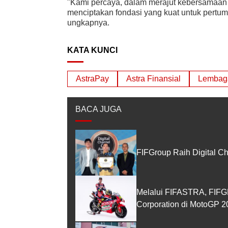
"Kami percaya, dalam merajut kebersamaan
menciptakan fondasi yang kuat untuk pertum
ungkapnya.
KATA KUNCI
AstraPay
Astra Finansial
Lembag
BACA JUGA
FIFGroup Raih Digital C
Melalui FIFASTRA, FIF
Corporation di MotoGP 2