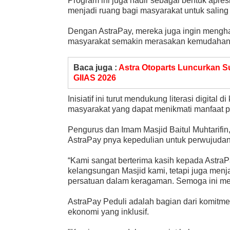
Program ini juga hadir sebagai bentuk apres
menjadi ruang bagi masyarakat untuk sali
Dengan AstraPay, mereka juga ingin mengha
masyarakat semakin merasakan kemudahan 
Baca juga :
Astra Otoparts Luncurkan S
GIIAS 2026
Inisiatif ini turut mendukung literasi digita
masyarakat yang dapat menikmati manfaat 
Pengurus dan Imam Masjid Baitul Muhtarifi
AstraPay pnya kepedulian untuk perwujudan 
“Kami sangat berterima kasih kepada AstraPay
kelangsungan Masjid kami, tetapi juga menj
persatuan dalam keragaman. Semoga ini men
AstraPay Peduli adalah bagian dari komitm
ekonomi yang inklusif.