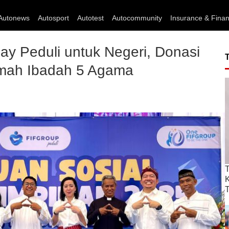
Autonews
Autosport
Autotest
Autocommunity
Insurance & Fina
ay Peduli untuk Negeri, Donasi
ah Ibadah 5 Agama
T
T