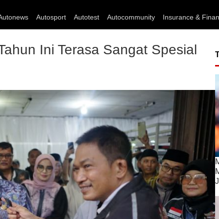
Autonews
Autosport
Autotest
Autocommunity
Insurance & Fina
ahun Ini Terasa Sangat Spesial
M
M
J