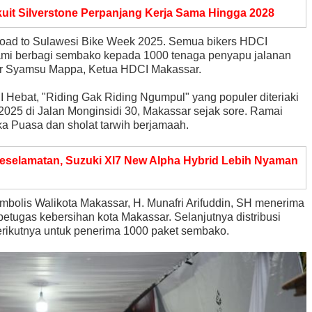
kuit Silverstone Perpanjang Kerja Sama Hingga 2028
oad to Sulawesi Bike Week 2025. Semua bikers HDCI
 kami berbagi sembako kepada 1000 tenaga penyapu jalanan
ir Syamsu Mappa, Ketua HDCI Makassar.
I Hebat, "Riding Gak Riding Ngumpul" yang populer diteriaki
25 di Jalan Monginsidi 30, Makassar sejak sore. Ramai
ka Puasa dan sholat tarwih berjamaah.
selamatan, Suzuki Xl7 New Alpha Hybrid Lebih Nyaman
mbolis Walikota Makassar, H. Munafri Arifuddin, SH menerima
tugas kebersihan kota Makassar. Selanjutnya distribusi
rikutnya untuk penerima 1000 paket sembako.