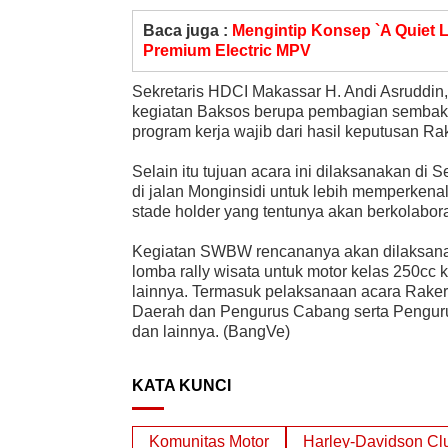
Baca juga :
Mengintip Konsep `A Quiet L
Premium Electric MPV
Sekretaris HDCI Makassar H. Andi Asruddi
kegiatan Baksos berupa pembagian sembako
program kerja wajib dari hasil keputusan 
Selain itu tujuan acara ini dilaksanakan di
di jalan Monginsidi untuk lebih memperke
stade holder yang tentunya akan berkolabo
Kegiatan SWBW rencananya akan dilaksanaka
lomba rally wisata untuk motor kelas 250c
lainnya. Termasuk pelaksanaan acara Raker
Daerah dan Pengurus Cabang serta Pengurus
dan lainnya. (BangVe)
KATA KUNCI
Komunitas Motor
Harley-Davidson Cl