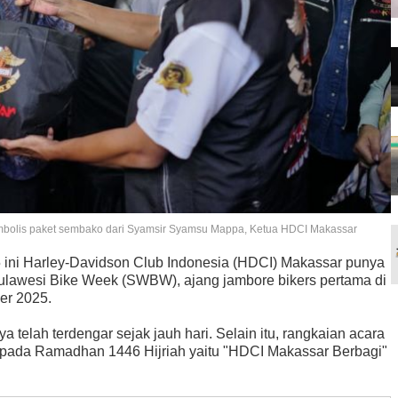
simbolis paket sembako dari Syamsir Syamsu Mappa, Ketua HDCI Makassar
 ini Harley-Davidson Club Indonesia (HDCI) Makassar punya
lawesi Bike Week (SWBW), ajang jambore bikers pertama di
er 2025.
elah terdengar sejak jauh hari. Selain itu, rangkaian acara
lar pada Ramadhan 1446 Hijriah yaitu "HDCI Makassar Berbagi"